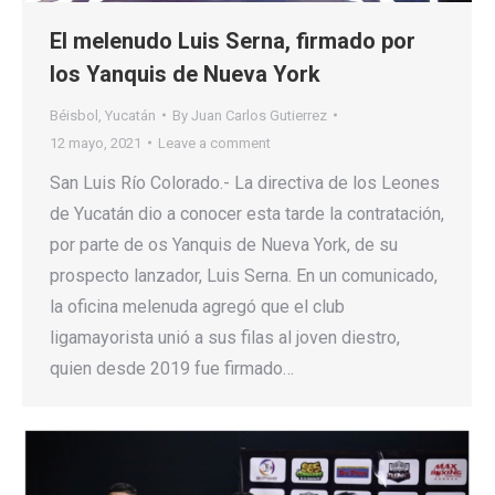
El melenudo Luis Serna, firmado por
los Yanquis de Nueva York
Béisbol
,
Yucatán
By
Juan Carlos Gutierrez
12 mayo, 2021
Leave a comment
San Luis Río Colorado.- La directiva de los Leones
de Yucatán dio a conocer esta tarde la contratación,
por parte de os Yanquis de Nueva York, de su
prospecto lanzador, Luis Serna. En un comunicado,
la oficina melenuda agregó que el club
ligamayorista unió a sus filas al joven diestro,
quien desde 2019 fue firmado…