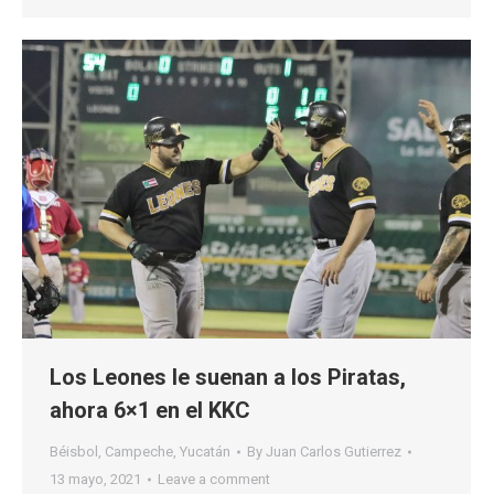
Los Leones le suenan a los Piratas,
ahora 6×1 en el KKC
Béisbol
,
Campeche
,
Yucatán
By
Juan Carlos Gutierrez
13 mayo, 2021
Leave a comment