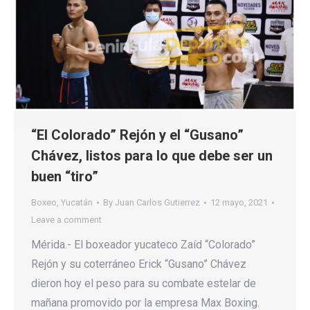
“El Colorado” Rejón y el “Gusano”
Chávez, listos para lo que debe ser un
buen “tiro”
Boxeo
,
Yucatán
By
Juan Carlos Gutierrez
12 mayo, 2021
Leave a comment
Mérida.- El boxeador yucateco Zaíd “Colorado”
Rejón y su coterráneo Erick “Gusano” Chávez
dieron hoy el peso para su combate estelar de
mañana promovido por la empresa Max Boxing.