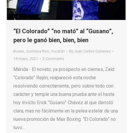
“El Colorado” “no mató” al “Gusano”,
pero le ganó bien, bien, bien
Boxeo
,
Quintana Roo
,
Yucatán
By
Juan Carlos Gutierrez
14 mayo, 2021
2 Comments
Mérida.- El novato, ya prospecto en ciernes, Zaíd
“Colorado” Rejón, reapareció esta noche
resolviendo correctamente, pero sobre todo con
carácter y temple una buena prueba ante el hasta
hoy invicto Erick “Gusano” Chávez al que derrotó
clara, mas no fácilmente en la pelea estelar de una
nueva promoción de Max Boxing. “El Colorado” no
tuvo…