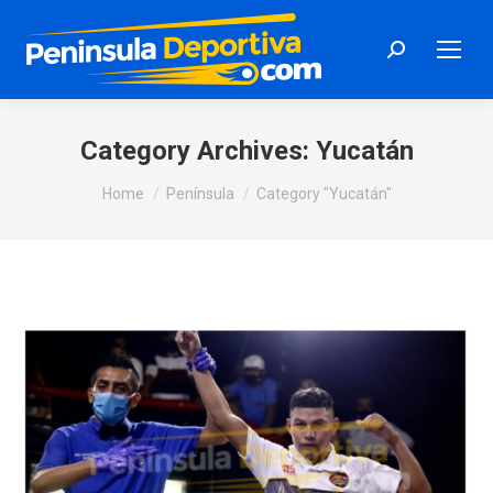
Search:
Category Archives:
Yucatán
You are here:
Home
Península
Category "Yucatán"