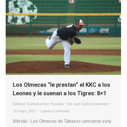
Los Olmecas “le prestan” el KKC a los
Leones y le suenan a los Tigres: 8×1
Béisbol
,
Quintana Roo
,
Yucatán
By
Juan Carlos Gutierrez
13 mayo, 2021
Leave a comment
Mérida.- Los Olmecas de Tabasco vencieron esta