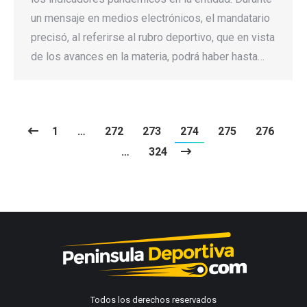
un mensaje en medios electrónicos, el mandatario
precisó, al referirse al rubro deportivo, que en vista
de los avances en la materia, podrá haber hasta…
1
…
272
273
274
275
276
…
324
Todos los derechos reservados