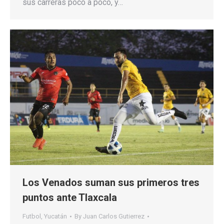
sus carreras poco a poco, y…
Los Venados suman sus primeros tres
puntos ante Tlaxcala
Futbol
,
Yucatán
By
Juan Carlos Gutierrez