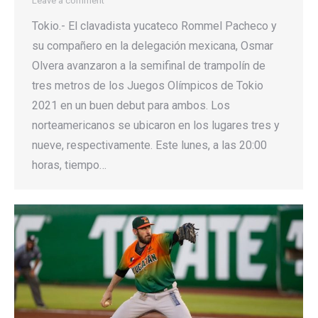
Leave a comment
Tokio.- El clavadista yucateco Rommel Pacheco y
su compañero en la delegación mexicana, Osmar
Olvera avanzaron a la semifinal de trampolín de
tres metros de los Juegos Olímpicos de Tokio
2021 en un buen debut para ambos. Los
norteamericanos se ubicaron en los lugares tres y
nueve, respectivamente. Este lunes, a las 20:00
horas, tiempo…