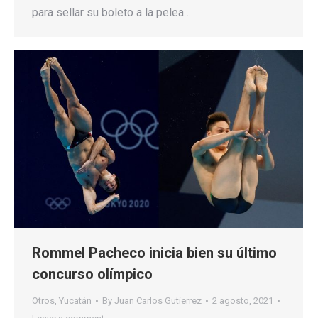
para sellar su boleto a la pelea…
Rommel Pacheco inicia bien su último
concurso olímpico
Otros
,
Yucatán
By
Juan Carlos Gutierrez
2 agosto, 2021