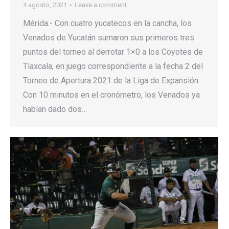
4 agosto, 2021
Leave a comment
Mérida.- Con cuatro yucatecos en la cancha, los
Venados de Yucatán sumaron sus primeros tres
puntos del torneo al derrotar 1×0 a los Coyotes de
Tlaxcala, en juego correspondiente a la fecha 2 del
Torneo de Apertura 2021 de la Liga de Expansión.
Con 10 minutos en el cronómetro, los Venados ya
habían dado dos…