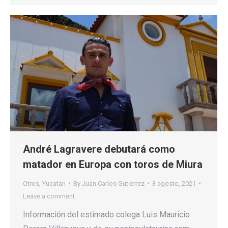
André Lagravere debutará como
matador en Europa con toros de Miura
Otros
,
Yucatán
By
Juan Carlos Gutierrez
3 agosto, 2021
Leave a comment
Información del estimado colega Luis Mauricio