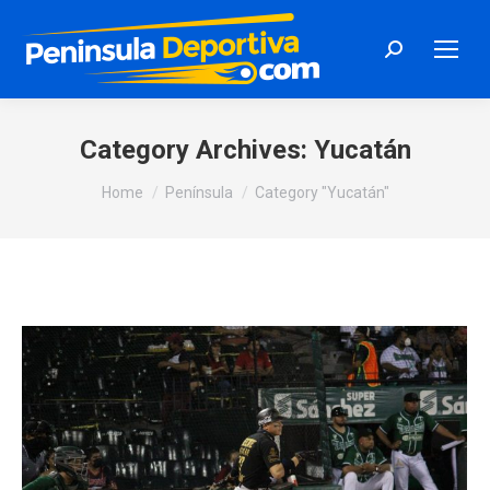
Search:
Category Archives:
Yucatán
You are here:
Home
Península
Category "Yucatán"