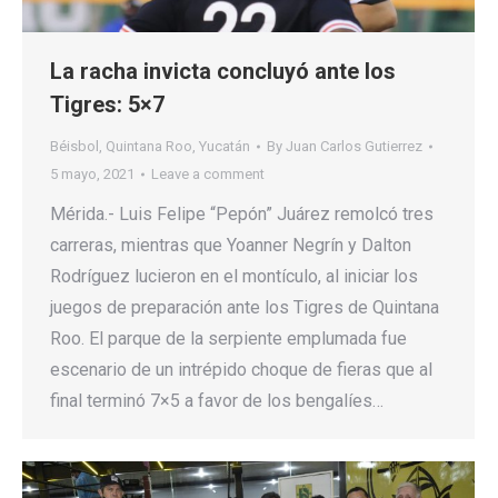
La racha invicta concluyó ante los
Tigres: 5×7
Béisbol
,
Quintana Roo
,
Yucatán
By
Juan Carlos Gutierrez
5 mayo, 2021
Leave a comment
Mérida.- Luis Felipe “Pepón” Juárez remolcó tres
carreras, mientras que Yoanner Negrín y Dalton
Rodríguez lucieron en el montículo, al iniciar los
juegos de preparación ante los Tigres de Quintana
Roo. El parque de la serpiente emplumada fue
escenario de un intrépido choque de fieras que al
final terminó 7×5 a favor de los bengalíes…