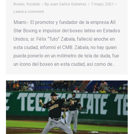
Boxeo
,
Yucatán
By
Juan Carlos Gutierrez
7 mayo, 2021
Leave a comment
Miami.- El promotor y fundador de la empresa All
Star Boxing e impulsor del boxeo latino en Estados
Unidos, sr. Félix “Tuto” Zabala, falleció anoche en
esta ciudad, informó el CMB. Zabala, no hay quien
pueda ponerlo en un milímetro de tela de duda, fue
un ícono del boxeo en esta ciudad, así como de…