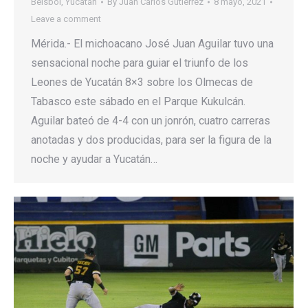
Béisbol
,
Yucatán
By
Juan Carlos Gutierrez
8 mayo, 2021
Leave a comment
Mérida.- El michoacano José Juan Aguilar tuvo una
sensacional noche para guiar el triunfo de los
Leones de Yucatán 8×3 sobre los Olmecas de
Tabasco este sábado en el Parque Kukulcán.
Aguilar bateó de 4-4 con un jonrón, cuatro carreras
anotadas y dos producidas, para ser la figura de la
noche y ayudar a Yucatán…