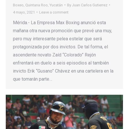
Boxeo
,
Quintana Roo
,
Yucatán
By
Juan Carlos Gutierrez
4 mayo, 2021
Leave a comment
Mérida.- La Empresa Max Boxing anunció esta
mañana otra nueva promoción que prevé una muy,
pero muy interesante pelea estelar que será
protagonizada por dos invictos. De tal forma, el
ascendente novato Zaíd “Colorado” Rejón
enfrentará en duelo a seis episodios al también
invicto Erik “Gusano” Chávez en una cartelera en la
que tomarán parte…