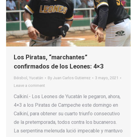
Los Piratas, “marchantes”
confirmados de los Leones: 4×3
Béisbol
,
Yucatán
By
Juan Carlos Gutierrez
3 mayo, 2021
Leave a comment
Calkiní.- Los Leones de Yucatán le pegaron, ahora,
4×3 a los Piratas de Campeche este domingo en
Calkiní, para obtener su cuarto triunfo consecutivo
de la pretemporada, todos contra los bucaneros.
La serpentina melenuda lució impecable y mantuvo