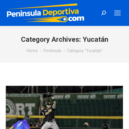
Search:
Category Archives:
Yucatán
You are here:
Home
Península
Category "Yucatán"