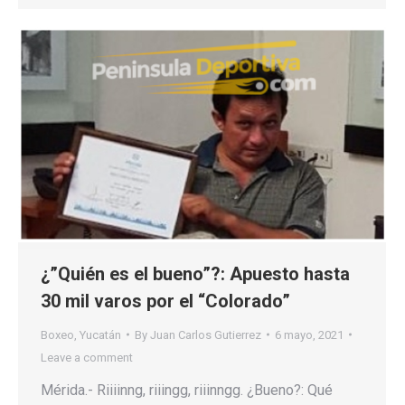
¿”Quién es el bueno”?: Apuesto hasta
30 mil varos por el “Colorado”
Boxeo
,
Yucatán
By
Juan Carlos Gutierrez
6 mayo, 2021
Leave a comment
Mérida.- Riiiinng, riiingg, riiinngg. ¿Bueno?: Qué