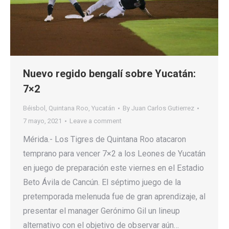
Nuevo regido bengalí sobre Yucatán:
7×2
Béisbol
,
Quintana Roo
,
Yucatán
By
Juan Carlos Gutierrez
7 mayo, 2021
Leave a comment
Mérida.- Los Tigres de Quintana Roo atacaron
temprano para vencer 7×2 a los Leones de Yucatán
en juego de preparación este viernes en el Estadio
Beto Ávila de Cancún. El séptimo juego de la
pretemporada melenuda fue de gran aprendizaje, al
presentar el manager Gerónimo Gil un lineup
alternativo con el objetivo de observar aún…