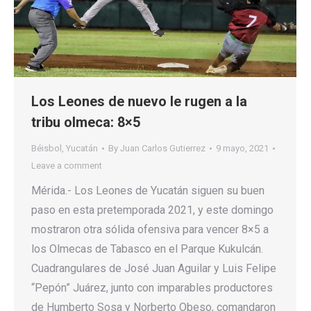
Los Leones de nuevo le rugen a la
tribu olmeca: 8×5
Béisbol
,
Yucatán
By
Juan Carlos Gutierrez
9 mayo, 2021
Leave a comment
Mérida.- Los Leones de Yucatán siguen su buen
paso en esta pretemporada 2021, y este domingo
mostraron otra sólida ofensiva para vencer 8×5 a
los Olmecas de Tabasco en el Parque Kukulcán.
Cuadrangulares de José Juan Aguilar y Luis Felipe
“Pepón” Juárez, junto con imparables productores
de Humberto Sosa y Norberto Obeso, comandaron