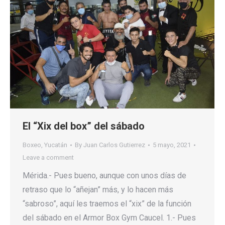
El “Xix del box” del sábado
Boxeo
,
Yucatán
By
Juan Carlos Gutierrez
5 mayo, 2021
Leave a comment
Mérida.- Pues bueno, aunque con unos días de
retraso que lo “añejan” más, y lo hacen más
“sabroso”, aquí les traemos el “xix” de la función
del sábado en el Armor Box Gym Caucel. 1.- Pues