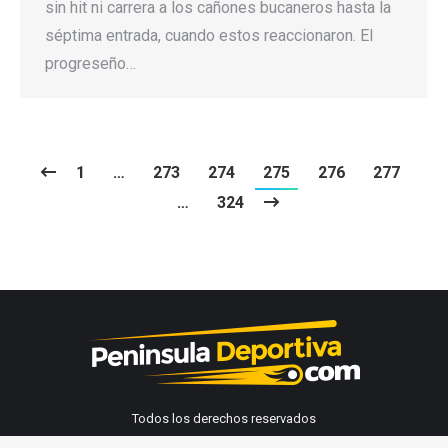
sin hit ni carrera a los cañones bucaneros hasta la
séptima entrada, cuando estos reaccionaron. El
progreseño…
1
…
273
274
275
276
277
…
324
Todos los derechos reservados
Peninsula Deportiva 2026