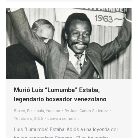
Murió Luis “Lumumba” Estaba,
legendario boxeador venezolano
Boxeo
,
Península
,
Yucatán
By
Juan Carlos Gutierrez
16 febrero, 2025
Leave a comment
Luis “Lumumba” Estaba: Adiós a una leyenda del