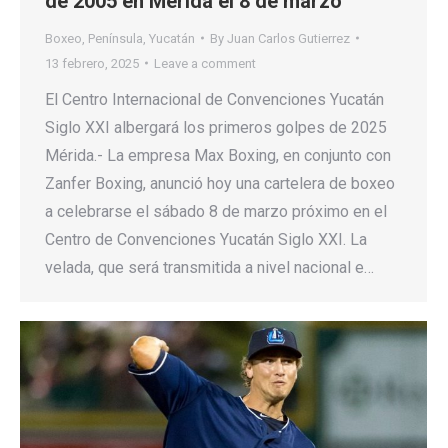
de 2005 en Mérida el 8 de marzo
Boxeo
,
Península
,
Yucatán
By
Juan Carlos Gutierrez
13 febrero, 2025
Leave a comment
El Centro Internacional de Convenciones Yucatán
Siglo XXI albergará los primeros golpes de 2025
Mérida.- La empresa Max Boxing, en conjunto con
Zanfer Boxing, anunció hoy una cartelera de boxeo
a celebrarse el sábado 8 de marzo próximo en el
Centro de Convenciones Yucatán Siglo XXI. La
velada, que será transmitida a nivel nacional e…