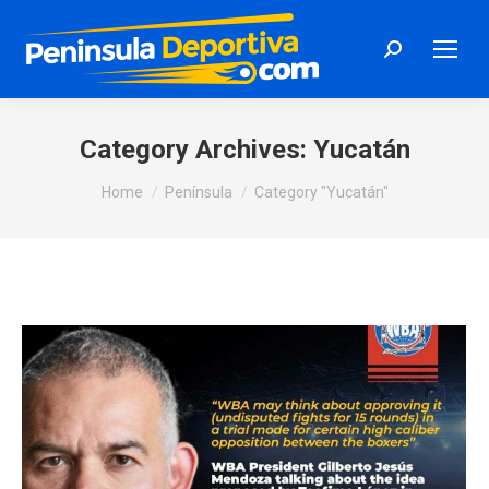
Search:
Category Archives:
Yucatán
You are here:
Home
Península
Category "Yucatán"