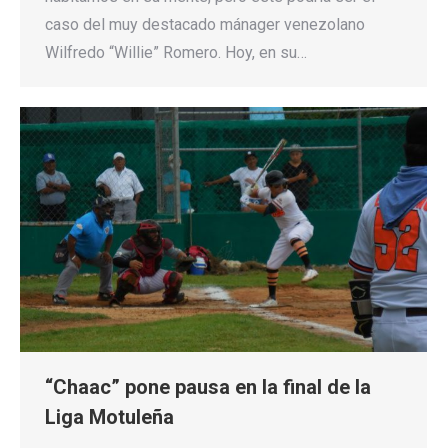
caso del muy destacado mánager venezolano
Wilfredo “Willie” Romero. Hoy, en su…
“Chaac” pone pausa en la final de la
Liga Motuleña