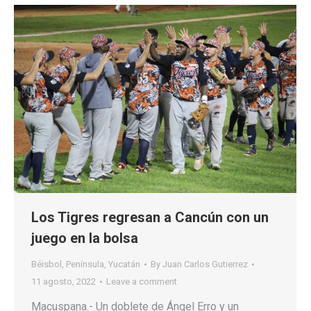
Los Tigres regresan a Cancún con un
juego en la bolsa
Béisbol
,
Península
,
Yucatán
By
Juan Carlos Gutierrez
11 agosto, 2022
Leave a comment
Macuspana.- Un doblete de Ángel Erro y un