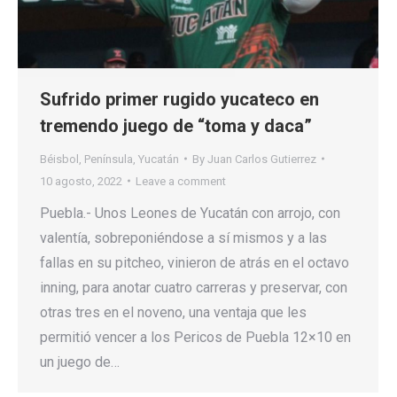
Sufrido primer rugido yucateco en
tremendo juego de “toma y daca”
Béisbol
,
Península
,
Yucatán
By
Juan Carlos Gutierrez
10 agosto, 2022
Leave a comment
Puebla.- Unos Leones de Yucatán con arrojo, con
valentía, sobreponiéndose a sí mismos y a las
fallas en su pitcheo, vinieron de atrás en el octavo
inning, para anotar cuatro carreras y preservar, con
otras tres en el noveno, una ventaja que les
permitió vencer a los Pericos de Puebla 12×10 en
un juego de…