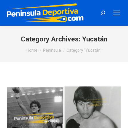
Search:
Category Archives:
Yucatán
You are here:
Home
Península
Category "Yucatán"