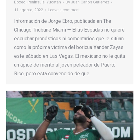
Boxeo
,
Península
,
Yucatán
By
Juan Carlos Gutierrez
11 agosto, 2022
Leave a comment
Información de Jorge Ebro, publicada en The
Chicago Triubune Miami — Elías Espadas no quiere
escuchar pronósticos ni comentarios que le sitúan
como la próxima víctima del boricua Xander Zayas
este sábado en Las Vegas. El mexicano no le quita
un ápice de mérito al joven peleador de Puerto
Rico, pero está convencido de que…