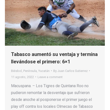
Tabasco aumentó su ventaja y termina
llevándose el primero: 6×1
Béisbol
,
Península
,
Yucatán
By
Juan Carlos Gutierrez
11 agosto, 2022
Leave a comment
Macuspana. – Los Tigres de Quintana Roo no
pudieron remontar la desventaja que sufrieron
desde anoche al posponerse el primer juego el
play off contra los locales Olmecas de Tabasco