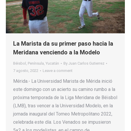
La Marista da su primer paso hacia la
Meridana venciendo a la Modelo
Béisbol
,
Península
,
Yucatán
By
Juan Carlos Gutierrez
7 agosto, 2022
Leave a comment
Mérida.- La Universidad Marista de Mérida inició
este domingo con un acierto su camino rumbo a la
próxima temporada de la Liga Meridana de Béisbol
(LMB), tras vencer a la Universidad Modelo, en la
jornada inaugural del Torneo Metropolitano 2022,
celebrada este día. Los Venados se impusieron
5×2 a los modelistas, en el campo de…