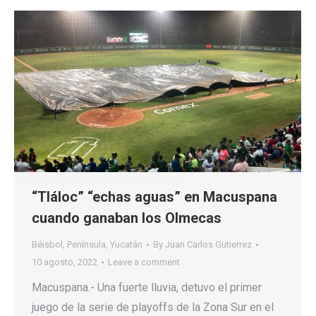
“Tláloc” “echas aguas” en Macuspana
cuando ganaban los Olmecas
Béisbol
,
Península
,
Yucatán
By
Juan Carlos Gutierrez
10 agosto, 2022
Leave a comment
Macuspana.- Una fuerte lluvia, detuvo el primer
juego de la serie de playoffs de la Zona Sur en el