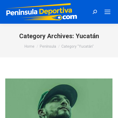
Search:
Category Archives:
Yucatán
You are here:
Home
Península
Category "Yucatán"