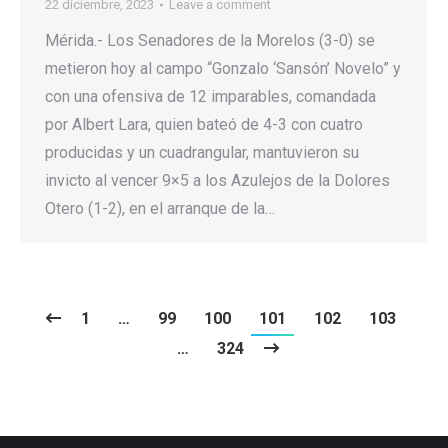
22 diciembre, 2023
Leave a comment
Mérida.- Los Senadores de la Morelos (3-0) se
metieron hoy al campo “Gonzalo ‘Sansón’ Novelo” y
con una ofensiva de 12 imparables, comandada
por Albert Lara, quien bateó de 4-3 con cuatro
producidas y un cuadrangular, mantuvieron su
invicto al vencer 9×5 a los Azulejos de la Dolores
Otero (1-2), en el arranque de la…
1
…
99
100
101
102
103
…
324