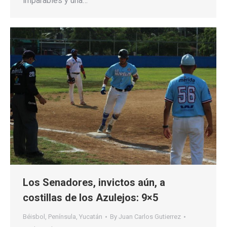
imparables y una…
Los Senadores, invictos aún, a
costillas de los Azulejos: 9×5
Béisbol
,
Península
,
Yucatán
By
Juan Carlos Gutierrez