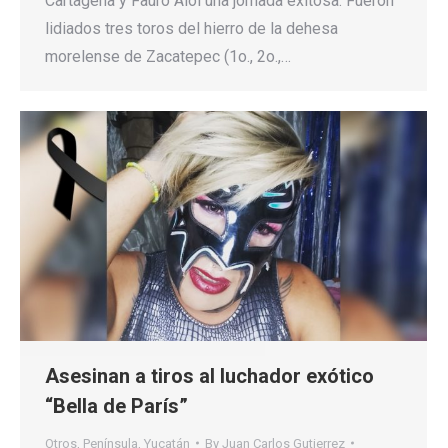
Cartagena y Fauro Aloi una jornada exitosa. Fueron
lidiados tres toros del hierro de la dehesa
morelense de Zacatepec (1o., 2o.,…
Asesinan a tiros al luchador exótico
“Bella de París”
Otros
,
Península
,
Yucatán
By
Juan Carlos Gutierrez