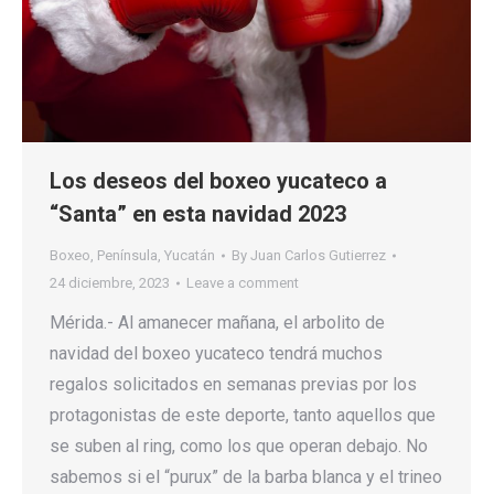
Los deseos del boxeo yucateco a
“Santa” en esta navidad 2023
Boxeo
,
Península
,
Yucatán
By
Juan Carlos Gutierrez
24 diciembre, 2023
Leave a comment
Mérida.- Al amanecer mañana, el arbolito de
navidad del boxeo yucateco tendrá muchos
regalos solicitados en semanas previas por los
protagonistas de este deporte, tanto aquellos que
se suben al ring, como los que operan debajo. No
sabemos si el “purux” de la barba blanca y el trineo