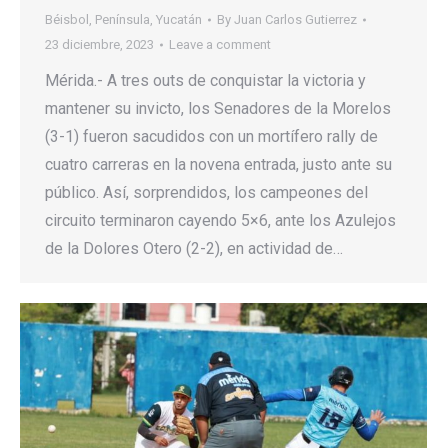
Béisbol
,
Península
,
Yucatán
By
Juan Carlos Gutierrez
23 diciembre, 2023
Leave a comment
Mérida.- A tres outs de conquistar la victoria y
mantener su invicto, los Senadores de la Morelos
(3-1) fueron sacudidos con un mortífero rally de
cuatro carreras en la novena entrada, justo ante su
público. Así, sorprendidos, los campeones del
circuito terminaron cayendo 5×6, ante los Azulejos
de la Dolores Otero (2-2), en actividad de…