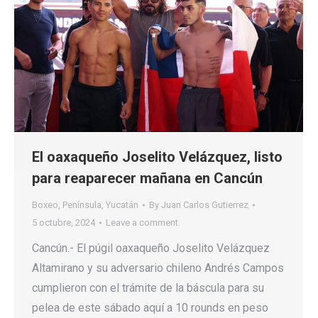
El oaxaqueño Joselito Velázquez, listo
para reaparecer mañana en Cancún
Boxeo
,
Península
,
Yucatán
By
Juan Carlos Gutierrez
5 octubre, 2024
Leave a comment
Cancún.- El púgil oaxaqueño Joselito Velázquez
Altamirano y su adversario chileno Andrés Campos
cumplieron con el trámite de la báscula para su
pelea de este sábado aquí a 10 rounds en peso