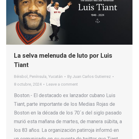
La selva melenuda de luto por Luis
Tiant
Béisbol
,
Península
,
Yucatán
By
Juan Carlos Gutierrez
8 octubre, 2024
Leave a comment
Boston.- El destacado ex lanzador cubano Luis
Tiant, parte importante de los Medias Rojas de
Boston en la década de los 70´s del siglo pasado
murió esta mañana de martes, de manera súbita, a
los 83 años. La organización patirroja informó en
un comunicado en su cuenta de twitter que Tiant,