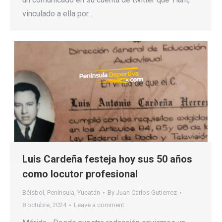
vinculado a ella por…
Luis Cardeña festeja hoy sus 50 años
como locutor profesional
Béisbol
,
Península
,
Yucatán
By
Juan Carlos Gutierrez
8 octubre, 2024
Leave a comment