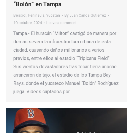
“Bolón” en Tampa
Béisbol
,
Península
,
Yucatán
By
Juan Carlos Gutierrez
10 octubre, 2024
Leave a comment
Tampa.- El huracán “Milton” castigó de manera por
demás severa la infraestructura urbana de esta
ciudad, causando daños millonarios a varios
previos, entre ellos al estadio “Tripicana Field”.
Sus vientos devastadores tras tocar tierra anoche,
arrancaron de tajo, el estadio de los Tampa Bay
Rays, donde el yucateco Manuel “Bolón” Rodríguez
juega. Vídeos captados por…