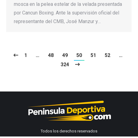
mosca en la pelea estelar de la velada presentada
por Cancun Boxing. Ante la supervisión oficial del
representante del CMB, José Manzur y…
1
…
48
49
50
51
52
…
324
Todos los derechos reservados