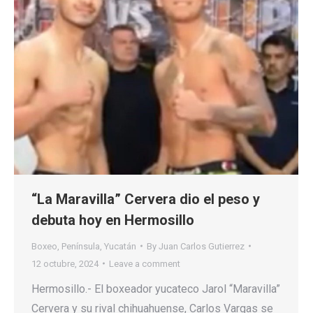
“La Maravilla” Cervera dio el peso y
debuta hoy en Hermosillo
Boxeo
,
Península
,
Yucatán
By
Juan Carlos Gutierrez
12 octubre, 2024
Leave a comment
Hermosillo.- El boxeador yucateco Jarol “Maravilla”
Cervera y su rival chihuahuense, Carlos Vargas se