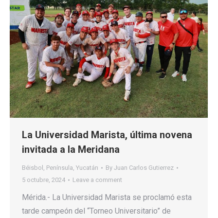
La Universidad Marista, última novena
invitada a la Meridana
Béisbol
,
Península
,
Yucatán
By
Juan Carlos Gutierrez
5 octubre, 2024
Leave a comment
Mérida.- La Universidad Marista se proclamó esta
tarde campeón del “Torneo Universitario” de