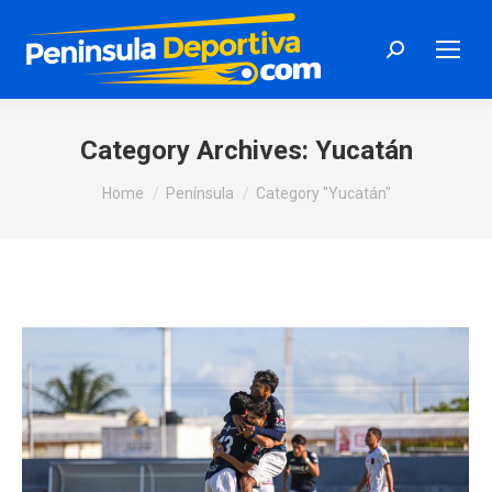
Search:
Category Archives:
Yucatán
You are here:
Home
Península
Category "Yucatán"