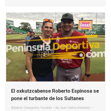
El oxkutzcabense Roberto Espinosa se
pone el turbante de los Sultanes
Béisbol
,
Campeche
,
Yucatán
By
Juan Carlos Gutierrez