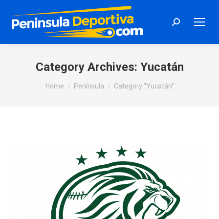
Search:
Category Archives:
Yucatán
You are here:
Home
Península
Category "Yucatán"