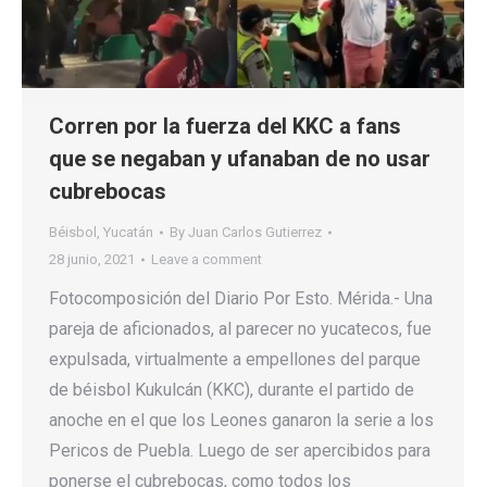
Corren por la fuerza del KKC a fans
que se negaban y ufanaban de no usar
cubrebocas
Béisbol
,
Yucatán
By
Juan Carlos Gutierrez
28 junio, 2021
Leave a comment
Fotocomposición del Diario Por Esto. Mérida.- Una
pareja de aficionados, al parecer no yucatecos, fue
expulsada, virtualmente a empellones del parque
de béisbol Kukulcán (KKC), durante el partido de
anoche en el que los Leones ganaron la serie a los
Pericos de Puebla. Luego de ser apercibidos para
ponerse el cubrebocas, como todos los