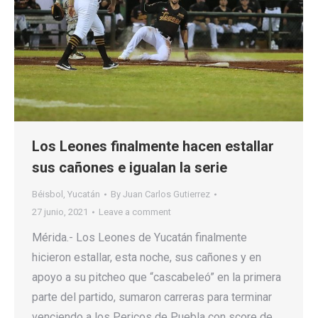
Los Leones finalmente hacen estallar
sus cañones e igualan la serie
Béisbol
,
Yucatán
By
Juan Carlos Gutierrez
27 junio, 2021
Leave a comment
Mérida.- Los Leones de Yucatán finalmente
hicieron estallar, esta noche, sus cañones y en
apoyo a su pitcheo que “cascabeleó” en la primera
parte del partido, sumaron carreras para terminar
venciendo a los Pericos de Puebla con score de