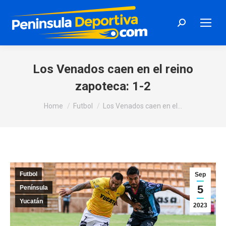
Search:
Los Venados caen en el reino
zapoteca: 1-2
You are here:
Home
Futbol
Los Venados caen en el…
Futbol
Sep
5
Península
Yucatán
2023