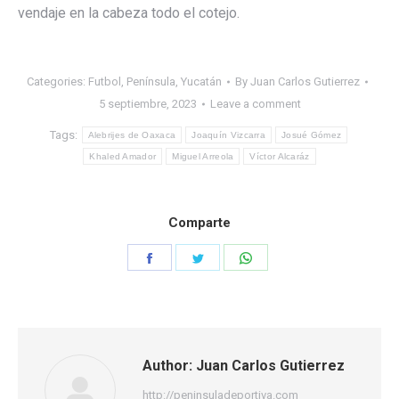
vendaje en la cabeza todo el cotejo.
Categories:
Futbol
,
Península
,
Yucatán
By
Juan Carlos Gutierrez
5 septiembre, 2023
Leave a comment
Tags:
Alebrijes de Oaxaca
Joaquín Vizcarra
Josué Gómez
Khaled Amador
Miguel Arreola
Víctor Alcaráz
Comparte
Share
Share
Share
on
on
on
Facebook
Twitter
WhatsApp
Author:
Juan Carlos Gutierrez
http://peninsuladeportiva.com