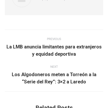
Post
PREVIOUS
navigation
La LMB anuncia limitantes para extranjeros
Previous
y equidad deportiva
post:
NEXT
Los Algodoneros meten a Torreón a la
Next
“Serie del Rey”: 3×2 a Laredo
post:
Related Posts