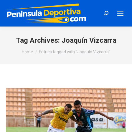
Search:
Tag Archives:
Joaquín Vizcarra
You are here:
Home
Entries tagged with "Joaquín Vizcarra"