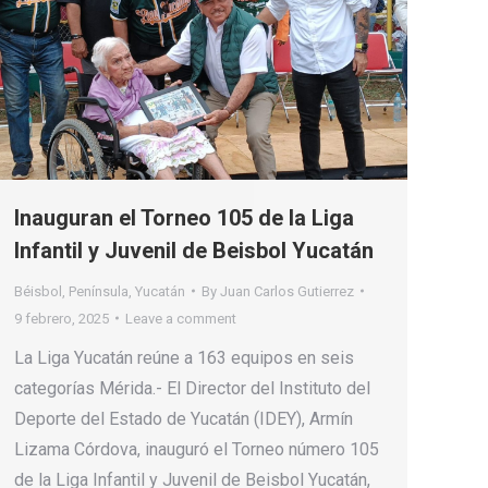
Inauguran el Torneo 105 de la Liga
Infantil y Juvenil de Beisbol Yucatán
Béisbol
,
Península
,
Yucatán
By
Juan Carlos Gutierrez
9 febrero, 2025
Leave a comment
La Liga Yucatán reúne a 163 equipos en seis
categorías Mérida.- El Director del Instituto del
Deporte del Estado de Yucatán (IDEY), Armín
Lizama Córdova, inauguró el Torneo número 105
de la Liga Infantil y Juvenil de Beisbol Yucatán,