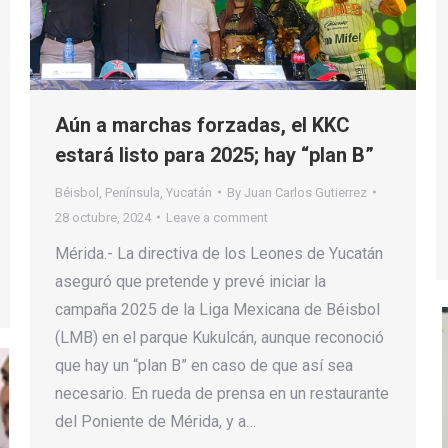
Aún a marchas forzadas, el KKC
estará listo para 2025; hay “plan B”
Béisbol
,
Península
,
Yucatán
By
Juan Carlos Gutierrez
28 octubre, 2024
Leave a comment
Mérida.- La directiva de los Leones de Yucatán
aseguró que pretende y prevé iniciar la
campaña 2025 de la Liga Mexicana de Béisbol
(LMB) en el parque Kukulcán, aunque reconoció
que hay un “plan B” en caso de que así sea
necesario. En rueda de prensa en un restaurante
del Poniente de Mérida, y a…