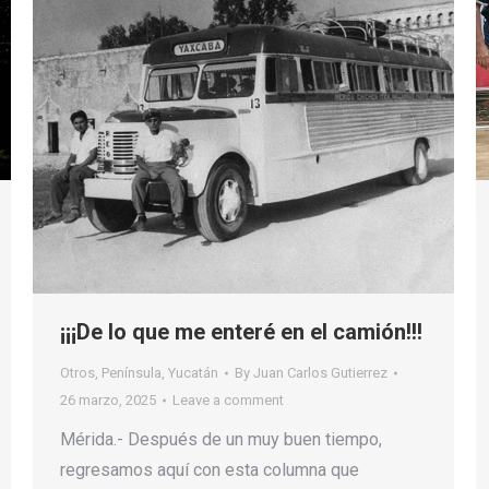
¡¡¡De lo que me enteré en el camión!!!
Otros
,
Península
,
Yucatán
By
Juan Carlos Gutierrez
26 marzo, 2025
Leave a comment
Mérida.- Después de un muy buen tiempo,
regresamos aquí con esta columna que