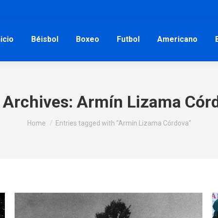
nicio
Béisbol
Boxeo
Futbol
Americano
 Archives:
Armín Lizama Cór
You are here:
Home
Entries tagged with "Armín Lizama Córdova"