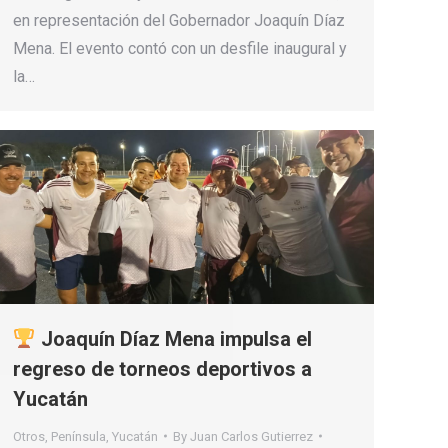
en representación del Gobernador Joaquín Díaz
Mena. El evento contó con un desfile inaugural y
la…
Joaquín Díaz Mena impulsa el
regreso de torneos deportivos a
Yucatán
Otros
,
Península
,
Yucatán
By
Juan Carlos Gutierrez