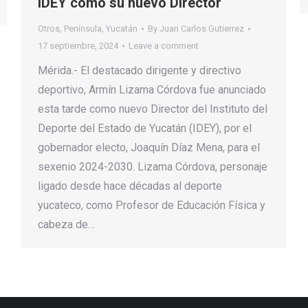
IDEY como su nuevo Director
Otros
,
Península
,
Yucatán
By
Juan Carlos Gutierrez
17 septiembre, 2024
Leave a comment
Mérida.- El destacado dirigente y directivo
deportivo, Armín Lizama Córdova fue anunciado
esta tarde como nuevo Director del Instituto del
Deporte del Estado de Yucatán (IDEY), por el
gobernador electo, Joaquín Díaz Mena, para el
sexenio 2024-2030. Lizama Córdova, personaje
ligado desde hace décadas al deporte
yucateco, como Profesor de Educación Física y
cabeza de…