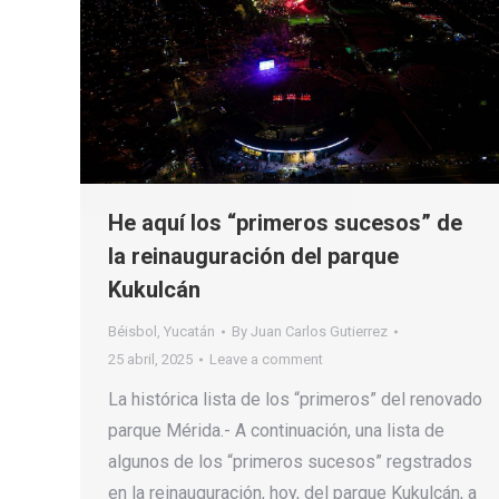
He aquí los “primeros sucesos” de
la reinauguración del parque
Kukulcán
Béisbol
,
Yucatán
By
Juan Carlos Gutierrez
25 abril, 2025
Leave a comment
La histórica lista de los “primeros” del renovado
parque Mérida.- A continuación, una lista de
algunos de los “primeros sucesos” regstrados
en la reinauguración, hoy, del parque Kukulcán, a