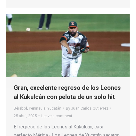
Gran, excelente regreso de los Leones
al Kukulcán con pelota de un solo hit
Béisbol
,
Península
,
Yucatán
By
Juan Carlos Gutierrez
25 abril, 2025
Leave a comment
El regreso de los Leones al Kukulcán, casi
perfecto Mérida.- Los Leones de Yucatán sacaron