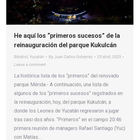
He aquí los “primeros sucesos” de la
reinauguración del parque Kukulcán
Béisbol
,
Yucatán
By
Juan Carlos Gutierrez
25 abril, 2025
Leave a comment
La histórica lista de los “primeros” del renovado
parque Mérida.- A continuación, una lista de
algunos de los “primeros sucesos” regstrados en
la reinauguración, hoy, del parque Kukulcán, a
donde los Leones de Yucatán regresaron a jugar
tras casi dos años. “Primeros” en el campo 20:46
primera reunión de mánagers Rafael Santiago (Yuc)
con Matías…