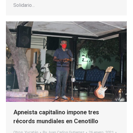
Solidario…
Apneista capitalino impone tres
récords mundiales en Cenotillo
Otros
,
Yucatán
By
Juan Carlos Gutierrez
26 enero, 2021