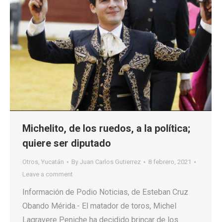
Michelito, de los ruedos, a la política;
quiere ser diputado
Otros
,
Yucatán
By
Juan Carlos Gutierrez
8 febrero, 2021
Leave a comment
Información de Podio Noticias, de Esteban Cruz
Obando Mérida.- El matador de toros, Michel
Lagravere Peniche ha decidido brincar de los