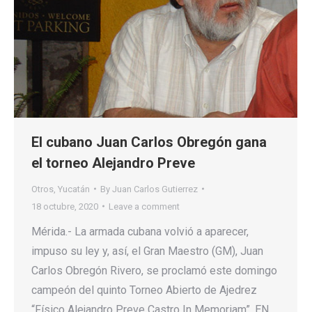
El cubano Juan Carlos Obregón gana
el torneo Alejandro Preve
Otros
,
Yucatán
By
Juan Carlos Gutierrez
18 octubre, 2020
Leave a comment
Mérida.- La armada cubana volvió a aparecer,
impuso su ley y, así, el Gran Maestro (GM), Juan
Carlos Obregón Rivero, se proclamó este domingo
campeón del quinto Torneo Abierto de Ajedrez
“Físico Alejandro Preve Castro In Memoriam”. EN