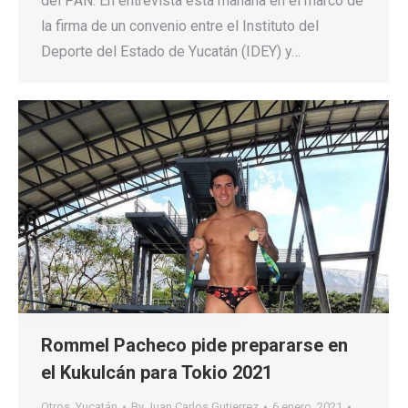
del PAN. En entrevista esta mañana en el marco de
la firma de un convenio entre el Instituto del
Deporte del Estado de Yucatán (IDEY) y…
Rommel Pacheco pide prepararse en
el Kukulcán para Tokio 2021
Otros
,
Yucatán
By
Juan Carlos Gutierrez
6 enero, 2021