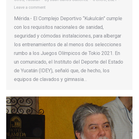
Leave a comment
Mérida.- El Complejo Deportivo “Kukulcán” cumple
con los requisitos nacionales de sanidad,
seguridad y cómodas instalaciones, para albergar
los entrenamientos de al menos dos selecciones
rumbo a los Juegos Olímpicos de Tokio 2021. En
un comunicado, el Instituto del Deporte del Estado
de Yucatán (IDEY), señaló que, de hecho, los
equipos de clavados y gimnasia…