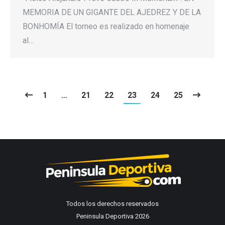
MEMORIA DE UN GIGANTE DEL AJEDREZ Y DE LA
BONHOMÍA El torneo es realizado en homenaje
al…
1
…
21
22
23
24
25
Todos los derechos reservados
Peninsula Deportiva 2026