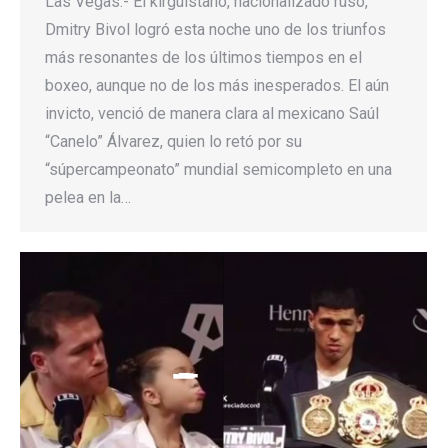
Las Vegas.- El kirguistano, nacionalizado ruso,
Dmitry Bivol logró esta noche uno de los triunfos
más resonantes de los últimos tiempos en el
boxeo, aunque no de los más inesperados. El aún
invicto, venció de manera clara al mexicano Saúl
“Canelo” Álvarez, quien lo retó por su
“súpercampeonato” mundial semicompleto en una
pelea en la…