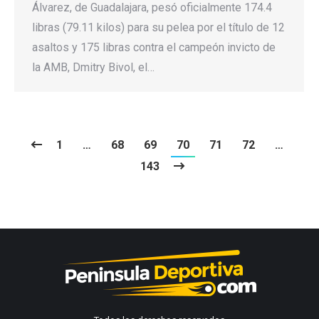
Álvarez, de Guadalajara, pesó oficialmente 174.4
libras (79.11 kilos) para su pelea por el título de 12
asaltos y 175 libras contra el campeón invicto de
la AMB, Dmitry Bivol, el…
1
…
68
69
70
71
72
…
143