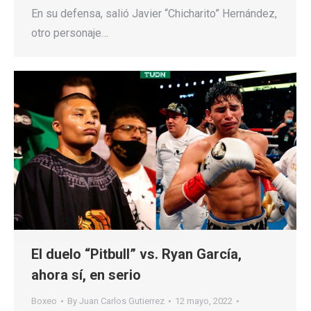
En su defensa, salió Javier “Chicharito” Hernández,
otro personaje…
El duelo “Pitbull” vs. Ryan García,
ahora sí, en serio
Boxeo
By
Juan Carlos Gutierrez
12 mayo, 2022