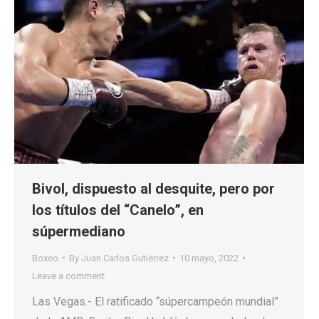
Bivol, dispuesto al desquite, pero por
los títulos del “Canelo”, en
súpermediano
Boxeo
By
Juan Carlos Gutierrez
10 mayo, 2022
Leave a comment
Las Vegas.- El ratificado “súpercampeón mundial”