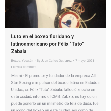
Luto en el boxeo floridano y
latinoamericano por Félix “Tuto”
Zabala
Boxeo
,
Yucatán
By
Juan Carlos Gutierrez
7 mayo, 2021
Leave a comment
Miami.- El promotor y fundador de la empresa All
Star Boxing e impulsor del boxeo latino en Estados
Unidos, sr. Félix “Tuto” Zabala, falleció anoche en
esta ciudad, informó el CMB. Zabala, no hay quien
pueda ponerlo en un milímetro de tela de duda, fue
un ícono del boxeo en esta ciudad, así como de…