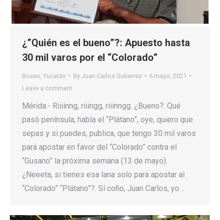
¿”Quién es el bueno”?: Apuesto hasta
30 mil varos por el “Colorado”
Boxeo
,
Yucatán
By
Juan Carlos Gutierrez
6 mayo, 2021
Leave a comment
Mérida.- Riiiinng, riiingg, riiinngg. ¿Bueno?: Qué
pasó península; habla el “Plátano”, oye, quiero que
sepas y si puedes, publica, que tengo 30 mil varos
para apostar en favor del “Colorado” contra el
“Gusano” la próxima semana (13 de mayo).
¿Neeeta, si tienes esa lana solo para apostar al
“Colorado” “Plátano”?. Sí coño, Juan Carlos, yo…