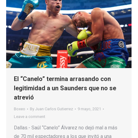
El “Canelo” termina arrasando con
legitimidad a un Saunders que no se
atrevió
Boxeo
By
Juan Carlos Gutierrez
9 mayo, 2021
Leave a comment
Dallas.- Saúl “Canelo” Álvarez no dejó mal a más
de 70 mil espectadores a los que invitó a una