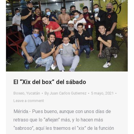
El “Xix del box” del sábado
Boxeo
,
Yucatán
By
Juan Carlos Gutierrez
5 mayo, 2021
Leave a comment
Mérida.- Pues bueno, aunque con unos días de
retraso que lo “añejan” más, y lo hacen más
“sabroso”, aquí les traemos el “xix” de la función