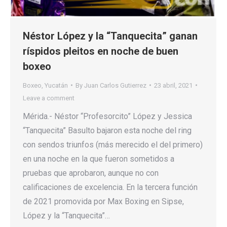
Néstor López y la “Tanquecita” ganan
ríspidos pleitos en noche de buen
boxeo
Boxeo
,
Yucatán
By
Juan Carlos Gutierrez
23 abril, 2021
Leave a comment
Mérida.- Néstor “Profesorcito” López y Jessica
“Tanquecita” Basulto bajaron esta noche del ring
con sendos triunfos (más merecido el del primero)
en una noche en la que fueron sometidos a
pruebas que aprobaron, aunque no con
calificaciones de excelencia. En la tercera función
de 2021 promovida por Max Boxing en Sipse,
López y la “Tanquecita”…