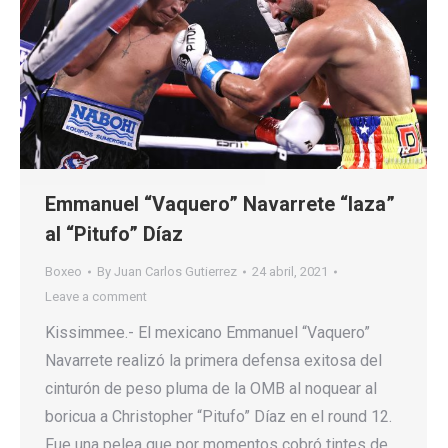
Emmanuel “Vaquero” Navarrete “laza”
al “Pitufo” Díaz
Boxeo
By
Juan Carlos Gutierrez
24 abril, 2021
Leave a comment
Kissimmee.- El mexicano Emmanuel “Vaquero”
Navarrete realizó la primera defensa exitosa del
cinturón de peso pluma de la OMB al noquear al
boricua a Christopher “Pitufo” Díaz en el round 12.
Fue una pelea que por momentos cobró tintes de