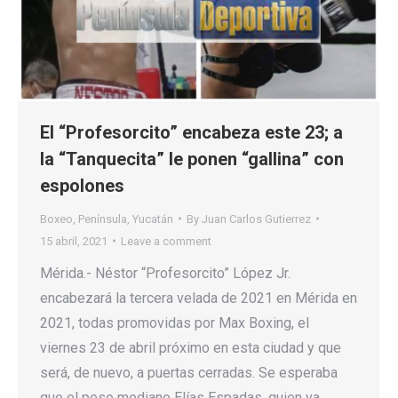
El “Profesorcito” encabeza este 23; a
la “Tanquecita” le ponen “gallina” con
espolones
Boxeo
,
Península
,
Yucatán
By
Juan Carlos Gutierrez
15 abril, 2021
Leave a comment
Mérida.- Néstor “Profesorcito” López Jr.
encabezará la tercera velada de 2021 en Mérida en
2021, todas promovidas por Max Boxing, el
viernes 23 de abril próximo en esta ciudad y que
será, de nuevo, a puertas cerradas. Se esperaba
que el peso mediano Elías Espadas, quien ya