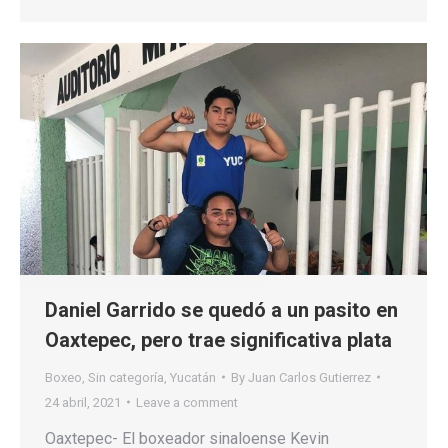
Daniel Garrido se quedó a un pasito en
Oaxtepec, pero trae significativa plata
Boxeo
,
Sin categoría
,
Yucatán
By
Juan Carlos Gutierrez
24 abril, 2021
Leave a comment
Oaxtepec- El boxeador sinaloense Kevin