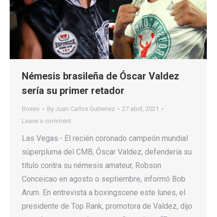
Némesis brasileña de Óscar Valdez
sería su primer retador
Boxeo
By
Juan Carlos Gutierrez
27 abril, 2021
Leave a comment
Las Vegas.- El recién coronado campeón mundial
súperpluma del CMB, Óscar Valdez, defendería su
título contra su némesis amateur, Robson
Conceicao en agosto o septiembre, informó Bob
Arum. En entrevista a boxingscene este lunes, el
presidente de Top Rank, promotora de Valdez, dijo