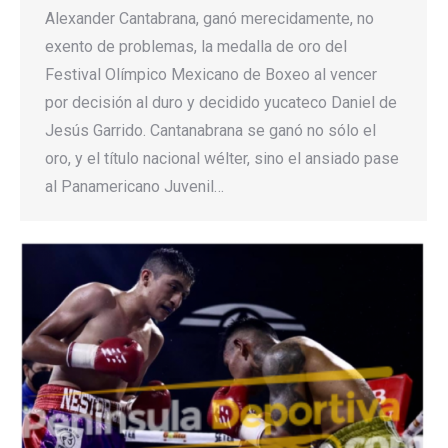
Alexander Cantabrana, ganó merecidamente, no
exento de problemas, la medalla de oro del
Festival Olímpico Mexicano de Boxeo al vencer
por decisión al duro y decidido yucateco Daniel de
Jesús Garrido. Cantanabrana se ganó no sólo el
oro, y el título nacional wélter, sino el ansiado pase
al Panamericano Juvenil…