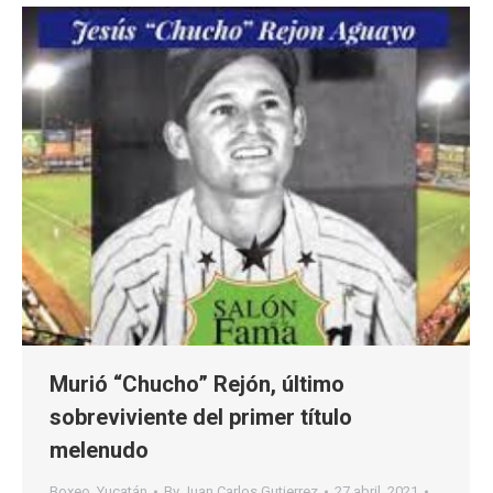
Murió “Chucho” Rejón, último
sobreviviente del primer título
melenudo
Boxeo
,
Yucatán
By
Juan Carlos Gutierrez
27 abril, 2021