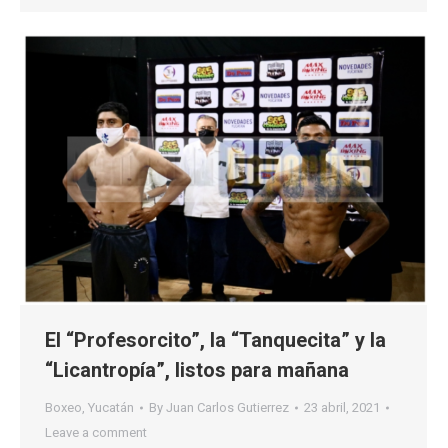
El “Profesorcito”, la “Tanquecita” y la
“Licantropía”, listos para mañana
Boxeo
,
Yucatán
By
Juan Carlos Gutierrez
23 abril, 2021
Leave a comment