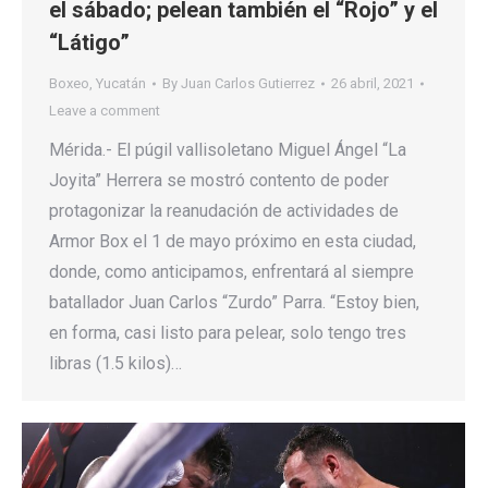
el sábado; pelean también el “Rojo” y el
“Látigo”
Boxeo
,
Yucatán
By
Juan Carlos Gutierrez
26 abril, 2021
Leave a comment
Mérida.- El púgil vallisoletano Miguel Ángel “La
Joyita” Herrera se mostró contento de poder
protagonizar la reanudación de actividades de
Armor Box el 1 de mayo próximo en esta ciudad,
donde, como anticipamos, enfrentará al siempre
batallador Juan Carlos “Zurdo” Parra. “Estoy bien,
en forma, casi listo para pelear, solo tengo tres
libras (1.5 kilos)…