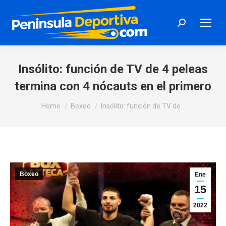
Search:
Insólito: función de TV de 4 peleas
termina con 4 nócauts en el primero
You are here:
Home
Boxeo
Insólito: función de TV de…
Boxeo
Ene
15
2022