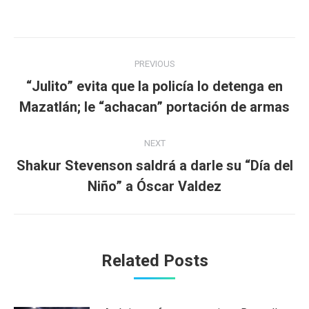
Post
PREVIOUS
navigation
“Julito” evita que la policía lo detenga en
Previous
Mazatlán; le “achacan” portación de armas
post:
NEXT
Shakur Stevenson saldrá a darle su “Día del
Next
Niño” a Óscar Valdez
post:
Related Posts