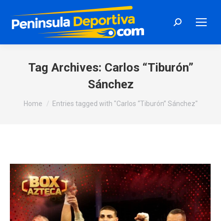
Search:
Tag Archives:
Carlos “Tiburón”
Sánchez
You are here:
Home
Entries tagged with "Carlos “Tiburón” Sánchez"