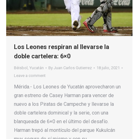
Los Leones respiran al llevarse la
doble cartelera: 6×0
Béisbol
,
Yucatán
By
Juan Carlos Gutierrez
18 julio, 2021
Leave a comment
Mérida.- Los Leones de Yucatán aprovecharon un
gran estreno de Casey Harman para vencer de
nuevo a los Piratas de Campeche y llevarse la
doble cartelera dominical y la serie, con una
blanqueada de 6×0 en el último del desafío.
Harman trepó al montículo del parque Kukulcán
muy seguro de sí mismo y con su…