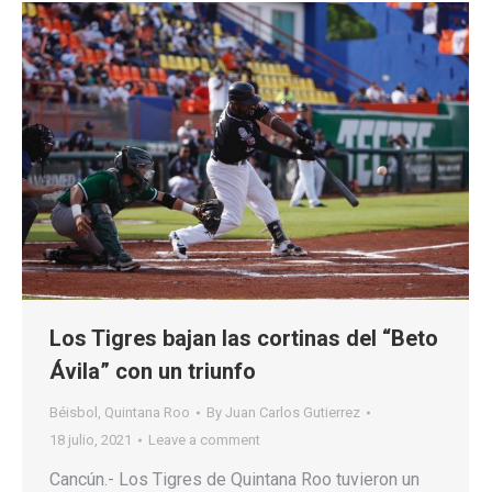
Los Tigres bajan las cortinas del “Beto
Ávila” con un triunfo
Béisbol
,
Quintana Roo
By
Juan Carlos Gutierrez
18 julio, 2021
Leave a comment
Cancún.- Los Tigres de Quintana Roo tuvieron un