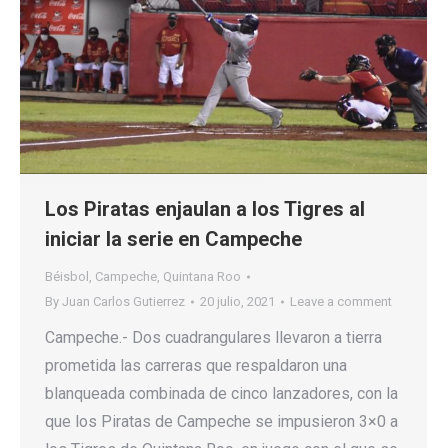
Los Piratas enjaulan a los Tigres al
iniciar la serie en Campeche
Béisbol
,
Campeche
,
Quintana Roo
By
Juan Carlos Gutierrez
20 julio, 2021
Leave a comment
Campeche.- Dos cuadrangulares llevaron a tierra
prometida las carreras que respaldaron una
blanqueada combinada de cinco lanzadores, con la
que los Piratas de Campeche se impusieron 3×0 a