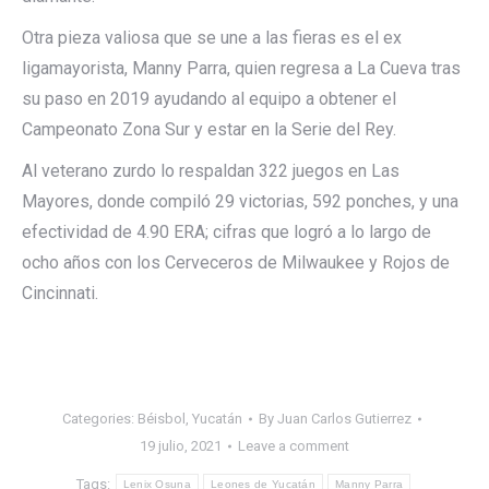
Otra pieza valiosa que se une a las fieras es el ex
ligamayorista, Manny Parra, quien regresa a La Cueva tras
su paso en 2019 ayudando al equipo a obtener el
Campeonato Zona Sur y estar en la Serie del Rey.
Al veterano zurdo lo respaldan 322 juegos en Las
Mayores, donde compiló 29 victorias, 592 ponches, y una
efectividad de 4.90 ERA; cifras que logró a lo largo de
ocho años con los Cerveceros de Milwaukee y Rojos de
Cincinnati.
Categories:
Béisbol
,
Yucatán
By
Juan Carlos Gutierrez
19 julio, 2021
Leave a comment
Tags:
Lenix Osuna
Leones de Yucatán
Manny Parra