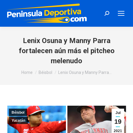
Search:
Lenix Osuna y Manny Parra
fortalecen aún más el pitcheo
melenudo
You are here:
Home
Béisbol
Lenix Osuna y Manny Parra…
Béisbol
Jul
19
Yucatán
2021