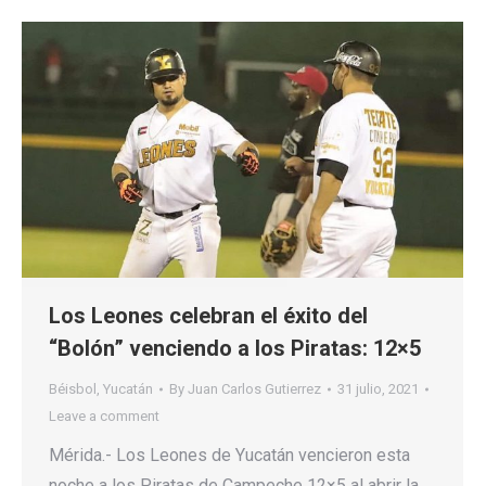
Los Leones celebran el éxito del
“Bolón” venciendo a los Piratas: 12×5
Béisbol
,
Yucatán
By
Juan Carlos Gutierrez
31 julio, 2021
Leave a comment
Mérida.- Los Leones de Yucatán vencieron esta
noche a los Piratas de Campeche 12×5 al abrir la