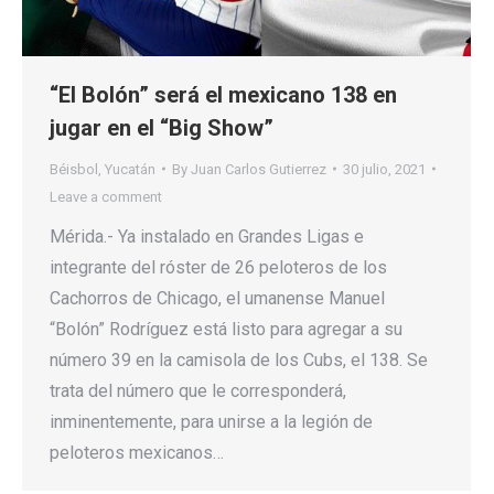
“El Bolón” será el mexicano 138 en
jugar en el “Big Show”
Béisbol
,
Yucatán
By
Juan Carlos Gutierrez
30 julio, 2021
Leave a comment
Mérida.- Ya instalado en Grandes Ligas e
integrante del róster de 26 peloteros de los
Cachorros de Chicago, el umanense Manuel
“Bolón” Rodríguez está listo para agregar a su
número 39 en la camisola de los Cubs, el 138. Se
trata del número que le corresponderá,
inminentemente, para unirse a la legión de
peloteros mexicanos…