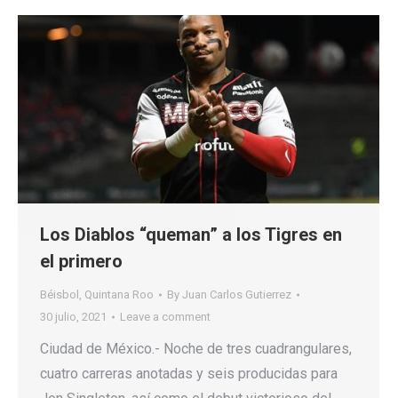
Los Diablos “queman” a los Tigres en
el primero
Béisbol
,
Quintana Roo
By
Juan Carlos Gutierrez
30 julio, 2021
Leave a comment
Ciudad de México.- Noche de tres cuadrangulares,
cuatro carreras anotadas y seis producidas para