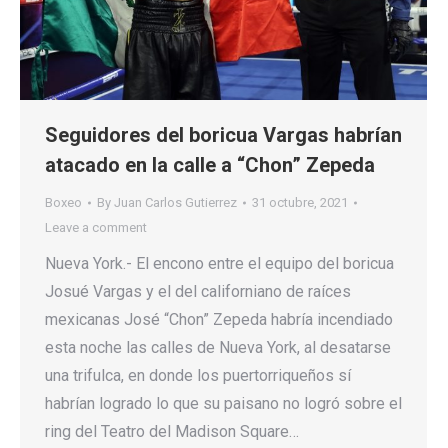
Seguidores del boricua Vargas habrían
atacado en la calle a “Chon” Zepeda
Boxeo
By
Juan Carlos Gutierrez
31 octubre, 2021
Leave a comment
Nueva York.- El encono entre el equipo del boricua
Josué Vargas y el del californiano de raíces
mexicanas José “Chon” Zepeda habría incendiado
esta noche las calles de Nueva York, al desatarse
una trifulca, en donde los puertorriqueños sí
habrían logrado lo que su paisano no logró sobre el
ring del Teatro del Madison Square…