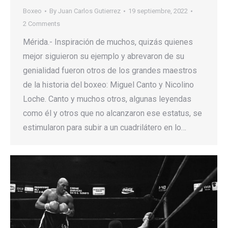
Boxeo
By
Juan Carlos Gutierrez
19 septiembre, 2022
2 Comments
Mérida.- Inspiración de muchos, quizás quienes
mejor siguieron su ejemplo y abrevaron de su
genialidad fueron otros de los grandes maestros
de la historia del boxeo: Miguel Canto y Nicolino
Loche. Canto y muchos otros, algunas leyendas
como él y otros que no alcanzaron ese estatus, se
estimularon para subir a un cuadrilátero en lo…