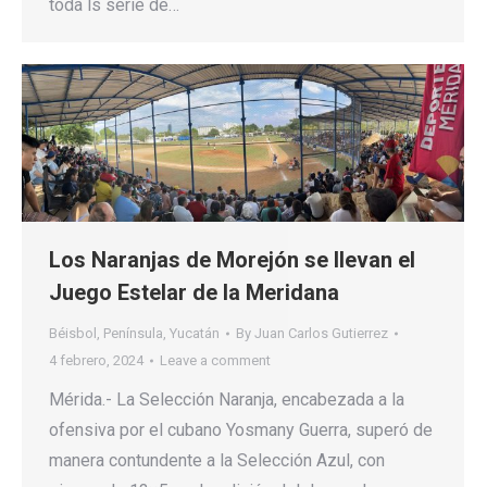
toda ls serie de…
Los Naranjas de Morejón se llevan el
Juego Estelar de la Meridana
Béisbol
,
Península
,
Yucatán
By
Juan Carlos Gutierrez
4 febrero, 2024
Leave a comment
Mérida.- La Selección Naranja, encabezada a la
ofensiva por el cubano Yosmany Guerra, superó de
manera contundente a la Selección Azul, con