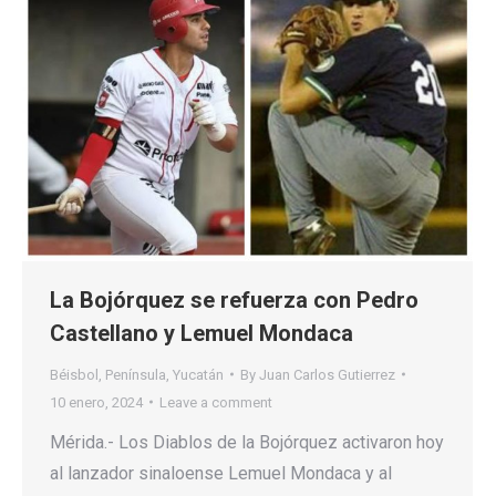
La Bojórquez se refuerza con Pedro
Castellano y Lemuel Mondaca
Béisbol
,
Península
,
Yucatán
By
Juan Carlos Gutierrez
10 enero, 2024
Leave a comment
Mérida.- Los Diablos de la Bojórquez activaron hoy
al lanzador sinaloense Lemuel Mondaca y al