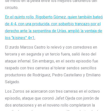
se metió en la pelea entre los mejores cañoneros del
circuito.
En el quinto rollo, Rigoberto Gómez, quien también bateó
de 4-4, con una producida, con soberbio trancazo por el
derecho ante la serpentina de Urías, amplió la ventaja de
los “kisines” 4×1.
El zurdo Marcos Castro lo relevó y con corredores en
tercera y en segunda y un tercio fuera, salió ileso del
ataque infernal. Sin embargo, en el sexto episodio fue
raspado con tres carreras al tolerar sendos sencillos
productores de Rodríguez, Pedro Castellano y Emiliano
Salgado.
Los Zorros se acercaron con tres carreras en el octavo
episodio, ataque que coronó Jafet Ojeda con jonrón de
dos anotaciones y en el noveno rollo completaron la