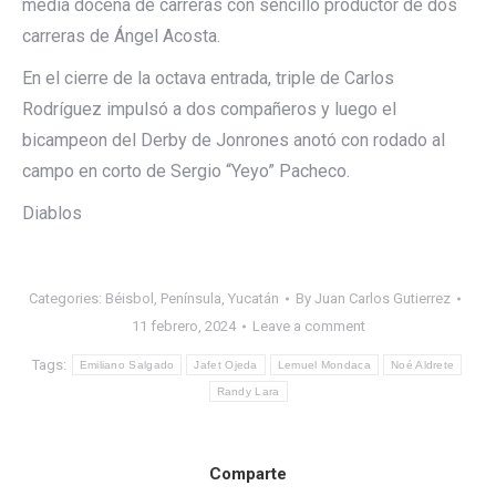
media docena de carreras con sencillo productor de dos
carreras de Ángel Acosta.
En el cierre de la octava entrada, triple de Carlos
Rodríguez impulsó a dos compañeros y luego el
bicampeon del Derby de Jonrones anotó con rodado al
campo en corto de Sergio “Yeyo” Pacheco.
Diablos
Categories:
Béisbol
,
Península
,
Yucatán
By
Juan Carlos Gutierrez
11 febrero, 2024
Leave a comment
Tags:
Emiliano Salgado
Jafet Ojeda
Lemuel Mondaca
Noé Aldrete
Randy Lara
Comparte