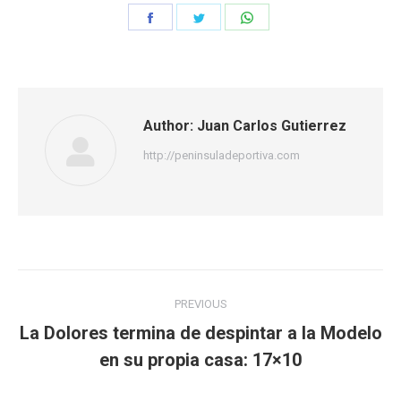
Share
Share
Share
on
on
on
Facebook
Twitter
WhatsApp
Author:
Juan Carlos Gutierrez
http://peninsuladeportiva.com
Post
PREVIOUS
navigation
La Dolores termina de despintar a la Modelo
Previous
en su propia casa: 17×10
post: