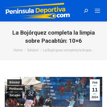
Search:
La Bojórquez completa la limpia
sobre Pacabtún: 10×6
You are here:
Home
Béisbol
La Bojórquez completa la limpia…
Béisbol
Feb
11
Península
Yucatán
2024