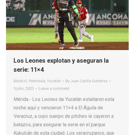
Los Leones explotan y aseguran la
serie: 11×4
Béisbol
,
Península
,
Yucatán
By
Juan Carlos Gutierrez
5 julio, 2023
Leave a comment
Mérida.- Los Leones de Yucatán estallaron esta
noche aquí y vencieron 11×4 a El Águila de
Veracruz, a cuyo cuerpo de pitcheo le cayeron a
batazos, para asegurar la serie en el parque
Kukulcán de esta ciudad. Los veracruzanos, que