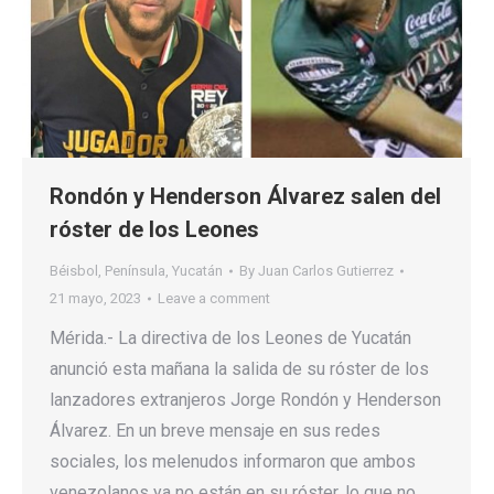
Rondón y Henderson Álvarez salen del
róster de los Leones
Béisbol
,
Península
,
Yucatán
By
Juan Carlos Gutierrez
21 mayo, 2023
Leave a comment
Mérida.- La directiva de los Leones de Yucatán
anunció esta mañana la salida de su róster de los
lanzadores extranjeros Jorge Rondón y Henderson
Álvarez. En un breve mensaje en sus redes
sociales, los melenudos informaron que ambos
venezolanos ya no están en su róster, lo que no