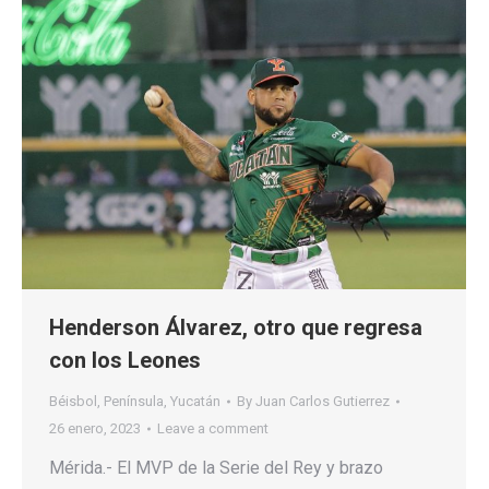
Henderson Álvarez, otro que regresa
con los Leones
Béisbol
,
Península
,
Yucatán
By
Juan Carlos Gutierrez
26 enero, 2023
Leave a comment
Mérida.- El MVP de la Serie del Rey y brazo