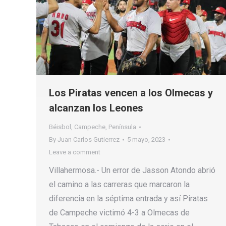
Los Piratas vencen a los Olmecas y
alcanzan los Leones
Béisbol
,
Campeche
,
Península
By
Juan Carlos Gutierrez
5 mayo, 2023
Leave a comment
Villahermosa.- Un error de Jasson Atondo abrió
el camino a las carreras que marcaron la
diferencia en la séptima entrada y así Piratas
de Campeche victimó 4-3 a Olmecas de