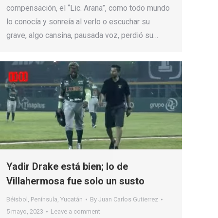
compensación, el “Lic. Arana”, como todo mundo
lo conocía y sonreía al verlo o escuchar su
grave, algo cansina, pausada voz, perdió su…
Yadir Drake está bien; lo de
Villahermosa fue solo un susto
Béisbol
,
Península
,
Yucatán
By
Juan Carlos Gutierrez
5 mayo, 2023
Leave a comment