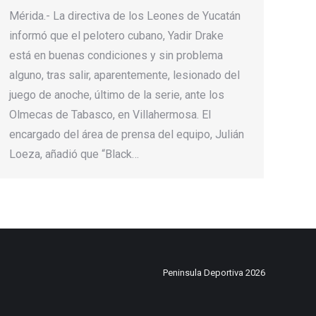
Mérida.- La directiva de los Leones de Yucatán
informó que el pelotero cubano, Yadir Drake
está en buenas condiciones y sin problema
alguno, tras salir, aparentemente, lesionado del
juego de anoche, último de la serie, ante los
Olmecas de Tabasco, en Villahermosa. El
encargado del área de prensa del equipo, Julián
Loeza, añadió que “Black…
Peninsula Deportiva 2026