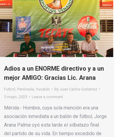
Adios a un ENORME directivo y a un
mejor AMIGO: Gracias Lic. Arana
Futbol
,
Península
,
Yucatán
By
Juan Carlos Gutierrez
5 mayo, 2023
Leave a comment
Mérida.- Hombre, cuya sola mención era una
asociación inmediata a un balón de fútbol, Jorge
Arana Palma oyó esta tarde el silbatazo final
del partido de su vida. En tiempo excedido de