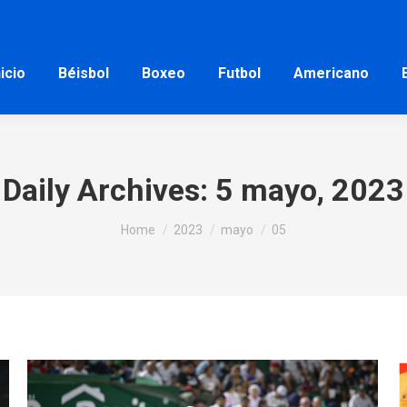
nicio
Béisbol
Boxeo
Futbol
Americano
Daily Archives:
5 mayo, 2023
You are here:
Home
2023
mayo
05