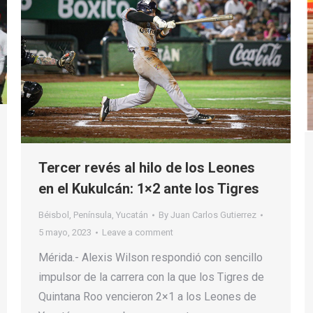
Tercer revés al hilo de los Leones
en el Kukulcán: 1×2 ante los Tigres
Béisbol
,
Península
,
Yucatán
By
Juan Carlos Gutierrez
5 mayo, 2023
Leave a comment
Mérida.- Alexis Wilson respondió con sencillo
impulsor de la carrera con la que los Tigres de
Quintana Roo vencieron 2×1 a los Leones de