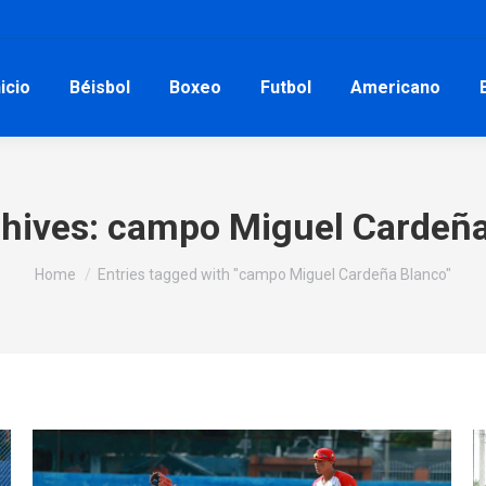
nicio
Béisbol
Boxeo
Futbol
Americano
hives:
campo Miguel Cardeña
You are here:
Home
Entries tagged with "campo Miguel Cardeña Blanco"