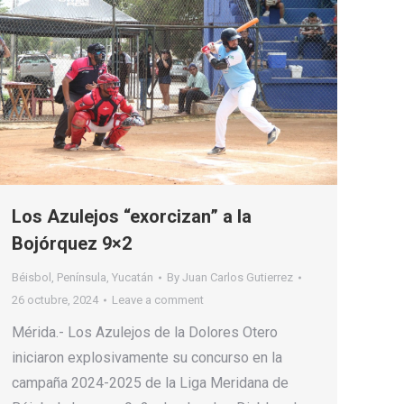
Los Azulejos “exorcizan” a la
Bojórquez 9×2
Béisbol
,
Península
,
Yucatán
By
Juan Carlos Gutierrez
26 octubre, 2024
Leave a comment
Mérida.- Los Azulejos de la Dolores Otero
iniciaron explosivamente su concurso en la
campaña 2024-2025 de la Liga Meridana de