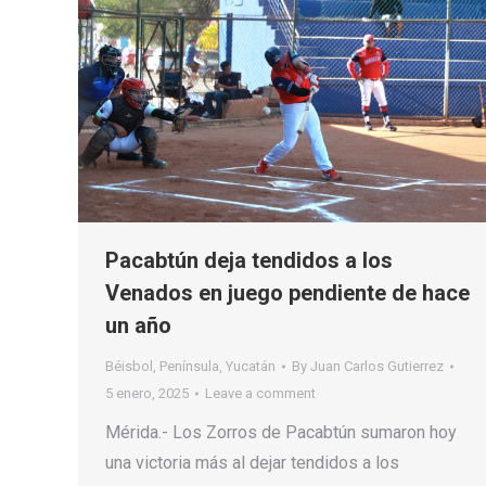
Pacabtún deja tendidos a los
Venados en juego pendiente de hace
un año
Béisbol
,
Península
,
Yucatán
By
Juan Carlos Gutierrez
5 enero, 2025
Leave a comment
Mérida.- Los Zorros de Pacabtún sumaron hoy
una victoria más al dejar tendidos a los