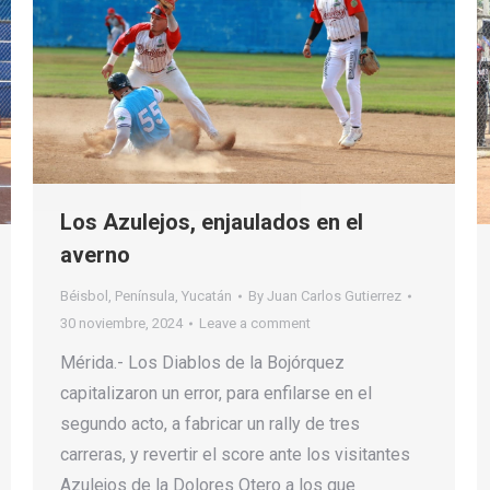
Los Azulejos, enjaulados en el
averno
Béisbol
,
Península
,
Yucatán
By
Juan Carlos Gutierrez
30 noviembre, 2024
Leave a comment
Mérida.- Los Diablos de la Bojórquez
capitalizaron un error, para enfilarse en el
segundo acto, a fabricar un rally de tres
carreras, y revertir el score ante los visitantes
Azulejos de la Dolores Otero a los que