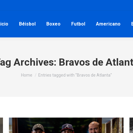
nicio
Béisbol
Boxeo
Futbol
Americano
ag Archives:
Bravos de Atlan
You are here:
Home
Entries tagged with "Bravos de Atlanta"