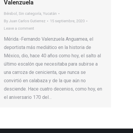
Valenzuela
Béisbol
,
Sin categoría
,
Yucatán
By
Juan Carlos Gutierrez
15 septiembre, 2020
Leave a comment
Mérida.-Fernando Valenzuela Anguamea, el
deportista más mediático en la historia de
México, dio, hace 40 años como hoy, el salto al
último escalón que necesitaba para subirse a
una carroza de cenicienta, que nunca se
convirtió en calabaza y de la que aún no
desciende. Hace cuatro decenios, como hoy, en
el aniversario 170 del…