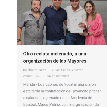
Otro recluta melenudo, a una
organización de las Mayores
Béisbol
,
Yucatán
By
Juan Carlos Gutierrez
28 abril, 2022
Leave a comment
Mérida.- Los Leones de Yucatán anunciaron
esta tarde la contratación del jovencito pítcher
sinaloense, egresado de su Academia de
Béisbol, Marco Patiño, con la organización de