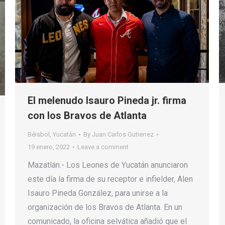
El melenudo Isauro Pineda jr. firma
con los Bravos de Atlanta
Béisbol
,
Yucatán
By
Juan Carlos Gutierrez
19 enero, 2022
Leave a comment
Mazatlán.- Los Leones de Yucatán anunciaron
este día la firma de su receptor e infielder, Alen
Isauro Pineda González, para unirse a la
organización de los Bravos de Atlanta. En un
comunicado, la oficina selvática añadió que el