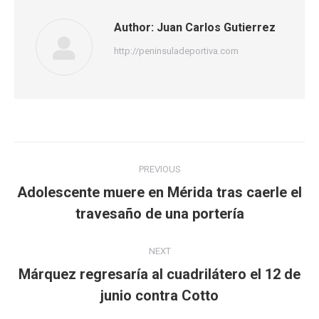
Author:
Juan Carlos Gutierrez
http://peninsuladeportiva.com
Post
PREVIOUS
navigation
Adolescente muere en Mérida tras caerle el
Previous
travesaño de una portería
post:
NEXT
Márquez regresaría al cuadrilátero el 12 de
Next
junio contra Cotto
post: