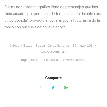
“Un mundo cinematográfico lleno de personajes que han
sido amados por personas de todo el mundo durante casi
cinco década”, proyectó al señalar que la historia irá de la
mano con sucesos de aquella época.
Category:
Boxeo
By
Juan Carlos Gutierrez
30 marzo, 2021
Leave a comment
Tags:
Rocky
Rocky Balboa
Sylvester Stallone
Comparte
Share
Share
Share
on
on
on
Facebook
Twitter
WhatsApp