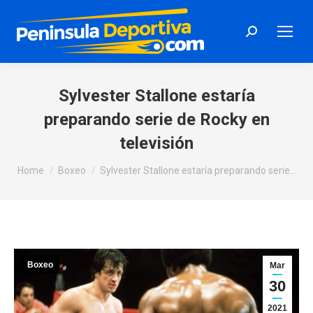
Search:
Sylvester Stallone estaría
preparando serie de Rocky en
televisión
You are here:
Home
Boxeo
Sylvester Stallone estaría preparando serie…
Boxeo
Mar
30
2021