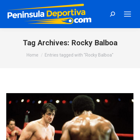
Search:
Tag Archives:
Rocky Balboa
You are here:
Home
Entries tagged with "Rocky Balboa"