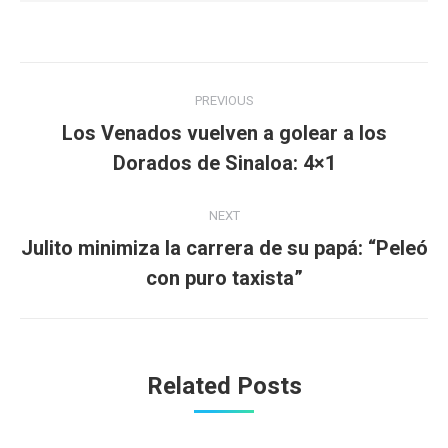
Post
PREVIOUS
navigation
Los Venados vuelven a golear a los
Previous
Dorados de Sinaloa: 4×1
post:
NEXT
Julito minimiza la carrera de su papá: “Peleó
Next
con puro taxista”
post:
Related Posts