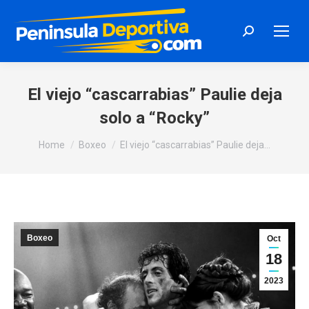
Search:
El viejo “cascarrabias” Paulie deja
solo a “Rocky”
You are here:
Home
Boxeo
El viejo “cascarrabias” Paulie deja…
Boxeo
Oct
18
2023