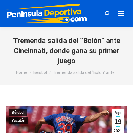
Search:
Tremenda salida del “Bolón” ante
Cincinnati, donde gana su primer
juego
You are here:
Home
Béisbol
Tremenda salida del “Bolón” ante…
Béisbol
Ago
19
Yucatán
2021