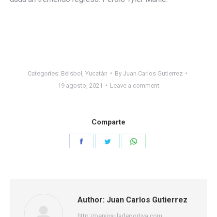
Categories:
Béisbol
,
Yucatán
By
Juan Carlos Gutierrez
19 agosto, 2021
Leave a comment
Comparte
Share
Share
Share
on
on
on
Facebook
Twitter
WhatsApp
Author:
Juan Carlos Gutierrez
http://peninsuladeportiva.com