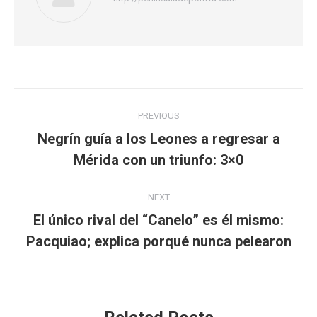
Post
PREVIOUS
navigation
Negrín guía a los Leones a regresar a
Previous
Mérida con un triunfo: 3×0
post:
NEXT
El único rival del “Canelo” es él mismo:
Next
Pacquiao; explica porqué nunca pelearon
post: