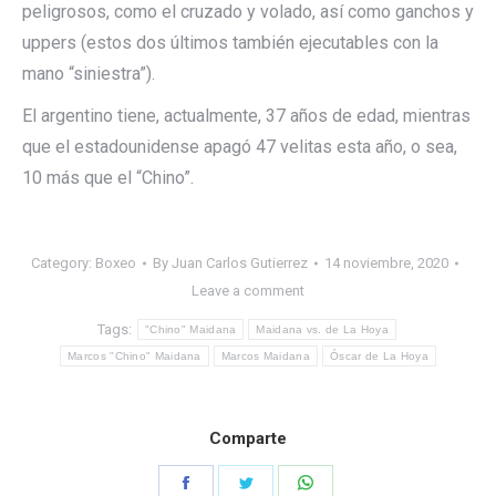
peligrosos, como el cruzado y volado, así como ganchos y
uppers (estos dos últimos también ejecutables con la
mano “siniestra”).
El argentino tiene, actualmente, 37 años de edad, mientras
que el estadounidense apagó 47 velitas esta año, o sea,
10 más que el “Chino”.
Category:
Boxeo
By
Juan Carlos Gutierrez
14 noviembre, 2020
Leave a comment
Tags:
"Chino" Maidana
Maidana vs. de La Hoya
Marcos "Chino" Maidana
Marcos Maidana
Óscar de La Hoya
Comparte
Share
Share
Share