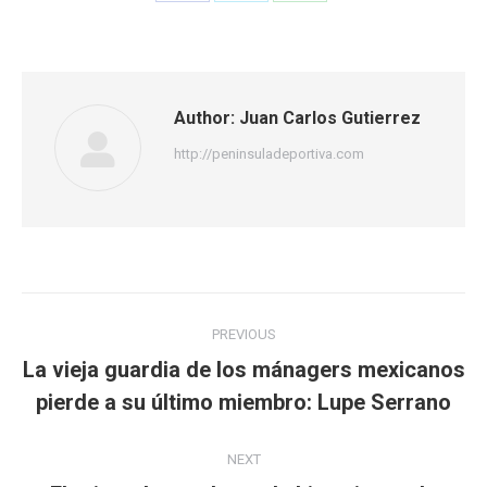
on
on
on
Facebook
Twitter
WhatsApp
Author:
Juan Carlos Gutierrez
http://peninsuladeportiva.com
Post
PREVIOUS
navigation
La vieja guardia de los mánagers mexicanos
Previous
pierde a su último miembro: Lupe Serrano
post:
NEXT