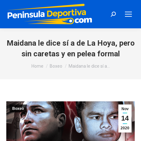
Search:
Maidana le dice sí a de La Hoya, pero
sin caretas y en pelea formal
You are here:
Home
Boxeo
Maidana le dice sí a…
Boxeo
Nov
14
2020