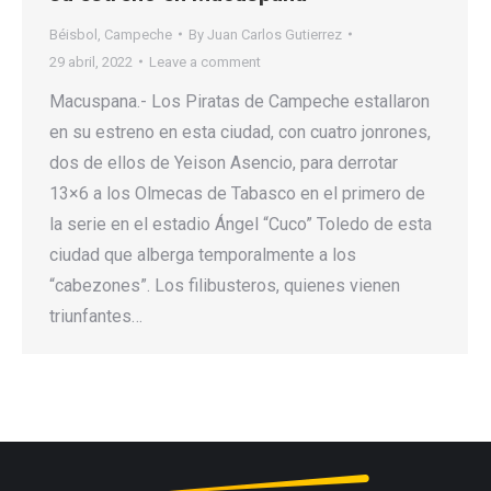
Béisbol
,
Campeche
By
Juan Carlos Gutierrez
29 abril, 2022
Leave a comment
Macuspana.- Los Piratas de Campeche estallaron
en su estreno en esta ciudad, con cuatro jonrones,
dos de ellos de Yeison Asencio, para derrotar
13×6 a los Olmecas de Tabasco en el primero de
la serie en el estadio Ángel “Cuco” Toledo de esta
ciudad que alberga temporalmente a los
“cabezones”. Los filibusteros, quienes vienen
triunfantes…