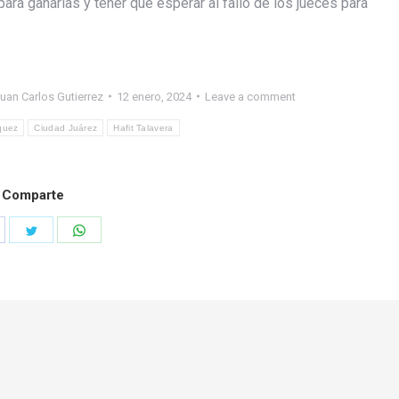
ra ganarlas y tener que esperar al fallo de los jueces para
uan Carlos Gutierrez
12 enero, 2024
Leave a comment
quez
Ciudad Juárez
Hafit Talavera
Comparte
hare
Share
Share
n
on
on
acebook
Twitter
WhatsApp