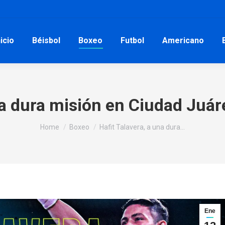
nicio
Béisbol
Boxeo
Futbol
Americano
na dura misión en Ciudad Juár
You are here:
Home
Boxeo
Hafit Talavera, a una dura…
Ene