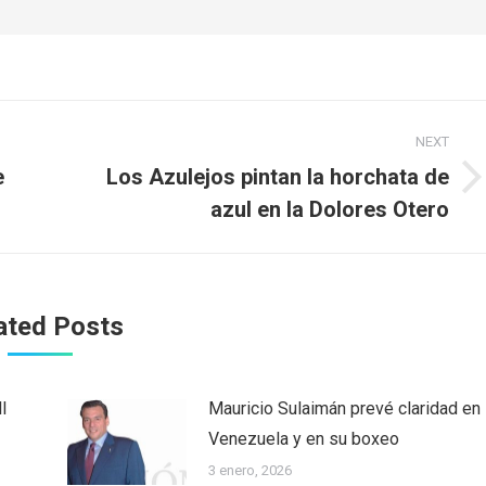
NEXT
e
Los Azulejos pintan la horchata de
Next
azul en la Dolores Otero
post:
ated Posts
l
Mauricio Sulaimán prevé claridad en
Venezuela y en su boxeo
3 enero, 2026