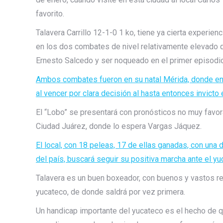
favorito.
Talavera Carrillo 12-1-0 1 ko, tiene ya cierta experien
en los dos combates de nivel relativamente elevado qu
Ernesto Salcedo y ser noqueado en el primer episodio
Ambos combates fueron en su natal Mérida, donde en su
al vencer por clara decisión al hasta entonces invicto
El “Lobo” se presentará con pronósticos no muy favor
Ciudad Juárez, donde lo espera Vargas Jáquez.
El local, con 18 peleas, 17 de ellas ganadas, con una 
del país, buscará seguir su positiva marcha ante el yu
Talavera es un buen boxeador, con buenos y vastos r
yucateco, de donde saldrá por vez primera.
Un handicap importante del yucateco es el hecho de 