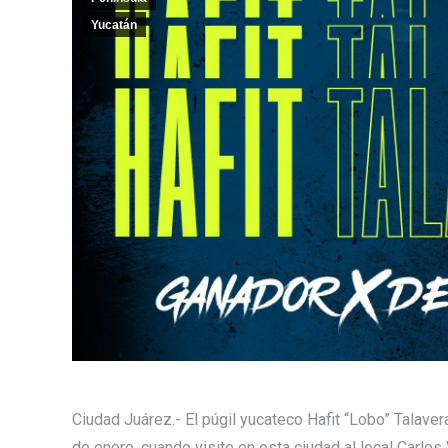
Yucatán
Ciudad Juárez.- El púgil yucateco Hafit “Lobo” Talave
de enero, cuando visite en esta ciudad al local Carlo