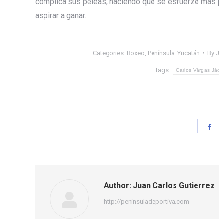
complica sus peleas, haciendo que se esfuerze más pa
aspirar a ganar.
Categories:
Boxeo
,
Península
,
Yucatán
By
J
Tags:
Carlos Várgas Já
S
o
F
Author:
Juan Carlos Gutierrez
http://peninsuladeportiva.com