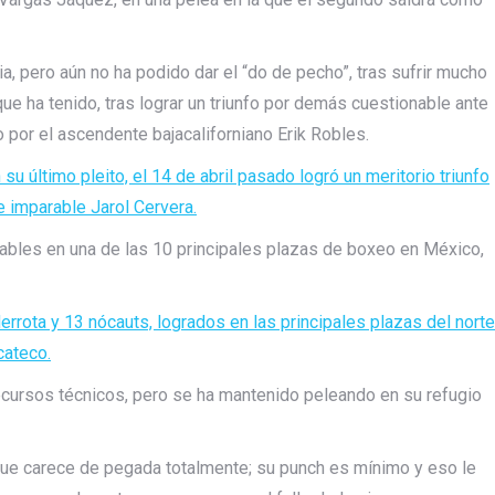
cia, pero aún no ha podido dar el “do de pecho”, tras sufrir mucho
e ha tenido, tras lograr un triunfo por demás cuestionable ante
 por el ascendente bajacaliforniano Erik Robles.
 último pleito, el 14 de abril pasado logró un meritorio triunfo
 e imparable Jarol Cervera.
ables en una de las 10 principales plazas de boxeo en México,
derrota y 13 nócauts, logrados en las principales plazas del norte
cateco.
ecursos técnicos, pero se ha mantenido peleando en su refugio
que carece de pegada totalmente; su punch es mínimo y eso le