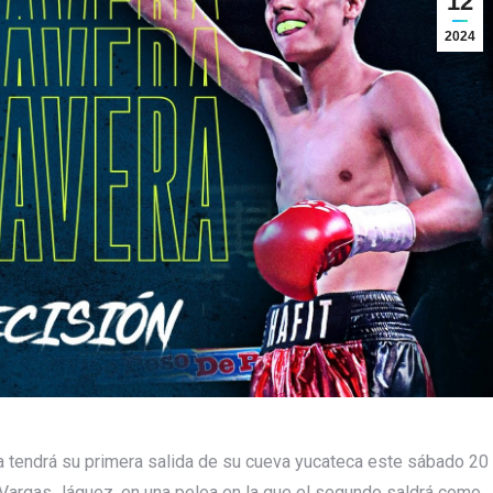
12
2024
ra tendrá su primera salida de su cueva yucateca este sábado 20
s Vargas Jáquez, en una pelea en la que el segundo saldrá como