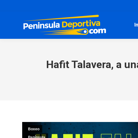
I
Hafit Talavera, a u
Boxeo
Península