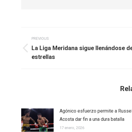
Post
PREVIOUS
navigation
La Liga Meridana sigue llenándose d
Previous
estrellas
post:
Rel
Agónico esfuerzo permite a Russel
Acosta dar fin a una dura batalla
17 enero, 2026