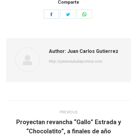
Comparte
Share
Share
Share
on
on
on
Facebook
Twitter
WhatsApp
Author:
Juan Carlos Gutierrez
http://peninsuladeportiva.com
Post
PREVIOUS
navigation
Proyectan revancha “Gallo” Estrada y
Previous
“Chocolatito”, a finales de año
post: