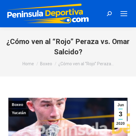
Search:
¿Cómo ven al “Rojo” Peraza vs. Omar
Salcido?
You are here:
Home
Boxeo
¿Cómo ven al “Rojo” Peraza…
Boxeo
Jun
3
Yucatán
2020