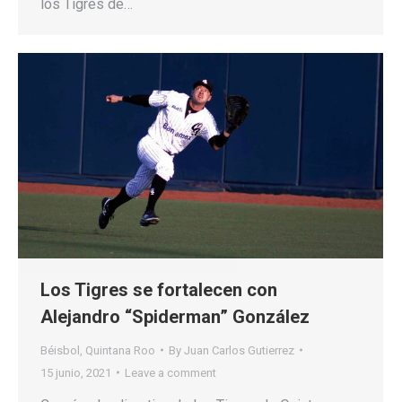
los Tigres de…
Los Tigres se fortalecen con
Alejandro “Spiderman” González
Béisbol
,
Quintana Roo
By
Juan Carlos Gutierrez
15 junio, 2021
Leave a comment