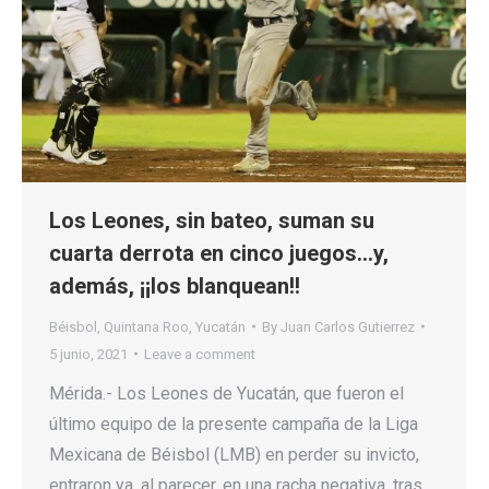
Los Leones, sin bateo, suman su
cuarta derrota en cinco juegos…y,
además, ¡¡los blanquean!!
Béisbol
,
Quintana Roo
,
Yucatán
By
Juan Carlos Gutierrez
5 junio, 2021
Leave a comment
Mérida.- Los Leones de Yucatán, que fueron el
último equipo de la presente campaña de la Liga
Mexicana de Béisbol (LMB) en perder su invicto,
entraron ya, al parecer, en una racha negativa, tras