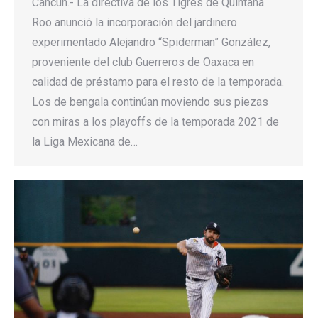
Cancún.- La directiva de los Tigres de Quintana
Roo anunció la incorporación del jardinero
experimentado Alejandro “Spiderman” González,
proveniente del club Guerreros de Oaxaca en
calidad de préstamo para el resto de la temporada.
Los de bengala continúan moviendo sus piezas
con miras a los playoffs de la temporada 2021 de
la Liga Mexicana de…