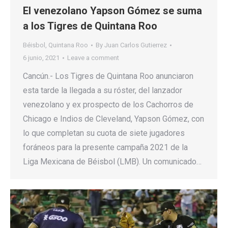
El venezolano Yapson Gómez se suma
a los Tigres de Quintana Roo
Béisbol
,
Quintana Roo
By
Juan Carlos Gutierrez
6 junio, 2021
Leave a comment
Cancún.- Los Tigres de Quintana Roo anunciaron
esta tarde la llegada a su róster, del lanzador
venezolano y ex prospecto de los Cachorros de
Chicago e Indios de Cleveland, Yapson Gómez, con
lo que completan su cuota de siete jugadores
foráneos para la presente campaña 2021 de la
Liga Mexicana de Béisbol (LMB). Un comunicado…