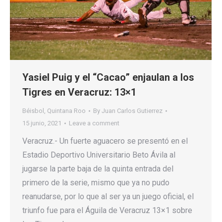
Yasiel Puig y el “Cacao” enjaulan a los
Tigres en Veracruz: 13×1
Béisbol
,
Quintana Roo
By
Juan Carlos Gutierrez
15 junio, 2021
Leave a comment
Veracruz.- Un fuerte aguacero se presentó en el
Estadio Deportivo Universitario Beto Ávila al
jugarse la parte baja de la quinta entrada del
primero de la serie, mismo que ya no pudo
reanudarse, por lo que al ser ya un juego oficial, el
triunfo fue para el Águila de Veracruz 13×1 sobre