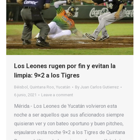
Los Leones rugen por fin y evitan la
limpia: 9×2 a los Tigres
Béisbol
,
Quintana Roo
,
Yucatán
By
Juan Carlos Gutierrez
6 junio, 2021
Leave a comment
Mérida.- Los Leones de Yucatán volvieron esta
noche a ser aquellos que sus aficionados siempre
quisieran ver y con bateo oportuno y buen pitcheo,
enjaularon esta noche 9×2 a los Tigres de Quintana