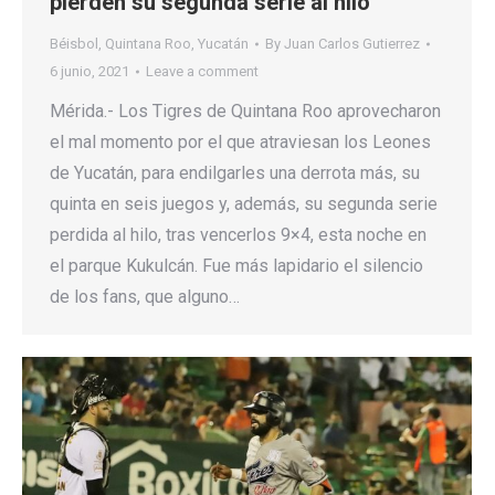
pierden su segunda serie al hilo
Béisbol
,
Quintana Roo
,
Yucatán
By
Juan Carlos Gutierrez
6 junio, 2021
Leave a comment
Mérida.- Los Tigres de Quintana Roo aprovecharon
el mal momento por el que atraviesan los Leones
de Yucatán, para endilgarles una derrota más, su
quinta en seis juegos y, además, su segunda serie
perdida al hilo, tras vencerlos 9×4, esta noche en
el parque Kukulcán. Fue más lapidario el silencio
de los fans, que alguno…