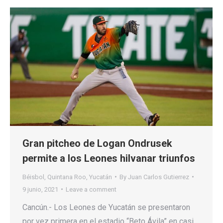
Gran pitcheo de Logan Ondrusek
permite a los Leones hilvanar triunfos
Béisbol
,
Quintana Roo
,
Yucatán
By
Juan Carlos Gutierrez
9 junio, 2021
Leave a comment
Cancún.- Los Leones de Yucatán se presentaron
por vez primera en el estadio “Beto Ávila” en casi