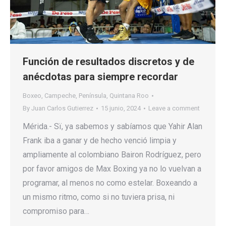
Función de resultados discretos y de
anécdotas para siempre recordar
Boxeo
,
Campeche
,
Península
,
Quintana Roo
By
Juan Carlos Gutierrez
15 junio, 2024
Leave a comment
Mérida.- Sï, ya sabemos y sabíamos que Yahir Alan
Frank iba a ganar y de hecho venció limpia y
ampliamente al colombiano Bairon Rodríguez, pero
por favor amigos de Max Boxing ya no lo vuelvan a
programar, al menos no como estelar. Boxeando a
un mismo ritmo, como si no tuviera prisa, ni
compromiso para…