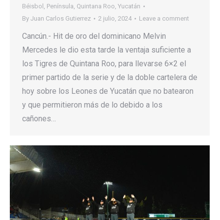
Béisbol
,
Península
,
Quintana Roo
,
Yucatán
By
Juan Carlos Gutierrez
2 julio, 2024
Leave a comment
Cancún.- Hit de oro del dominicano Melvin
Mercedes le dio esta tarde la ventaja suficiente a
los Tigres de Quintana Roo, para llevarse 6×2 el
primer partido de la serie y de la doble cartelera de
hoy sobre los Leones de Yucatán que no batearon
y que permitieron más de lo debido a los
cañones…