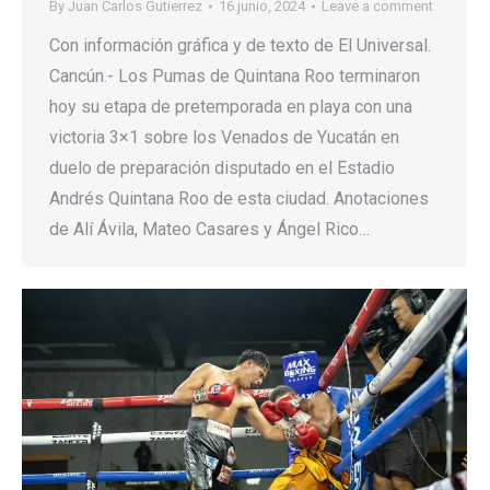
By
Juan Carlos Gutierrez
16 junio, 2024
Leave a comment
Con información gráfica y de texto de El Universal.
Cancún.- Los Pumas de Quintana Roo terminaron
hoy su etapa de pretemporada en playa con una
victoria 3×1 sobre los Venados de Yucatán en
duelo de preparación disputado en el Estadio
Andrés Quintana Roo de esta ciudad. Anotaciones
de Alí Ávila, Mateo Casares y Ángel Rico…