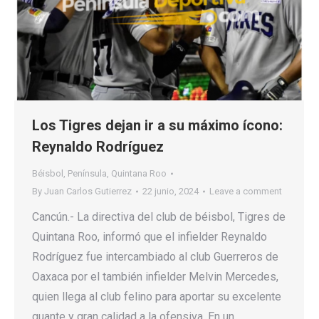
Los Tigres dejan ir a su máximo ícono:
Reynaldo Rodríguez
Béisbol
,
Península
,
Quintana Roo
By
Juan Carlos Gutierrez
22 junio, 2024
Leave a comment
Cancún.- La directiva del club de béisbol, Tigres de
Quintana Roo, informó que el infielder Reynaldo
Rodríguez fue intercambiado al club Guerreros de
Oaxaca por el también infielder Melvin Mercedes,
quien llega al club felino para aportar su excelente
guante y gran calidad a la ofensiva. En un