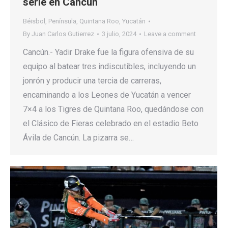
serie en Cancún
Béisbol
,
Península
,
Quintana Roo
,
Yucatán
By
Juan Carlos Gutierrez
3 julio, 2024
Leave a comment
Cancún.- Yadir Drake fue la figura ofensiva de su
equipo al batear tres indiscutibles, incluyendo un
jonrón y producir una tercia de carreras,
encaminando a los Leones de Yucatán a vencer
7×4 a los Tigres de Quintana Roo, quedándose con
el Clásico de Fieras celebrado en el estadio Beto
Ávila de Cancún. La pizarra se…