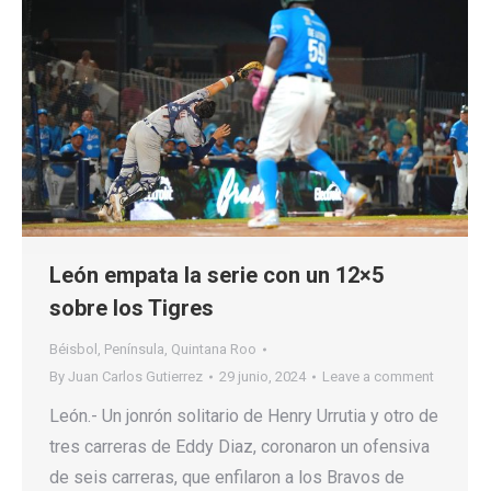
León empata la serie con un 12×5
sobre los Tigres
Béisbol
,
Península
,
Quintana Roo
By
Juan Carlos Gutierrez
29 junio, 2024
Leave a comment
León.- Un jonrón solitario de Henry Urrutia y otro de
tres carreras de Eddy Diaz, coronaron un ofensiva
de seis carreras, que enfilaron a los Bravos de