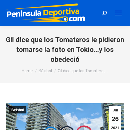
Search:
Gil dice que los Tomateros le pidieron
tomarse la foto en Tokio…y los
obedeció
You are here:
Home
Béisbol
Gil dice que los Tomateros…
Béisbol
Jul
26
2021