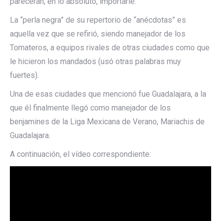
parecerán, en lo absoluto, importarle.
La “perla negra” de su repertorio de “anécdotas” es
aquella vez que se refirió, siendo manejador de los
Tomateros, a equipos rivales de otras ciudades como que
le hicieron los mandados (usó otras palabras muy
fuertes).
Una de esas ciudades que mencionó fue Guadalajara, a la
que él finalmente llegó como manejador de los
benjamines de la Liga Mexicana de Verano, Mariachis de
Guadalajara.
A continuación, el vídeo correspondiente: