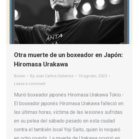
Otra muerte de un boxeador en Japón:
Hiromasa Urakawa
Boxeo
By
Juan Carlos Gutierrez
10 agosto, 2025
Leave a comment
Murió boxeador japonés Hiromasa Urakawa Tokio.-
El boxeador japonés Hiromasa Urakawa falleció en
las últimas horas, víctima de las lesiones sufridas
en su pelea del sábado pasado en esta ciudad
contra el también local Yoji Saito, quien lo noqueó
en ocho rounds. La muerte de Urakawa ocurrió en