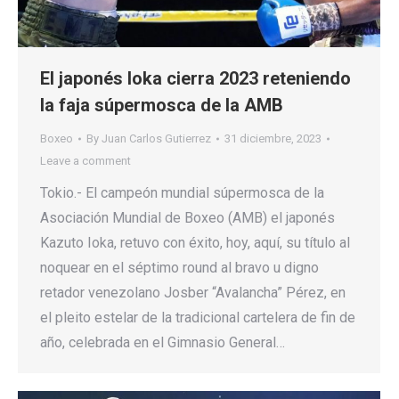
El japonés Ioka cierra 2023 reteniendo
la faja súpermosca de la AMB
Boxeo
By
Juan Carlos Gutierrez
31 diciembre, 2023
Leave a comment
Tokio.- El campeón mundial súpermosca de la
Asociación Mundial de Boxeo (AMB) el japonés
Kazuto Ioka, retuvo con éxito, hoy, aquí, su título al
noquear en el séptimo round al bravo u digno
retador venezolano Josber “Avalancha” Pérez, en
el pleito estelar de la tradicional cartelera de fin de
año, celebrada en el Gimnasio General…