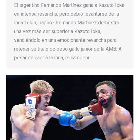
El argentino Fernando Martínez gana a Kazuto Ioka
en intensa revancha, pero debió levantarse de la
lona Tokio, Japón.- Fernando Martínez demostró
una vez más ser superior a Kazuto Ioka,
venciéndolo en una emocionante revancha para
retener su título de peso gallo junior de la AMB. A
pesar de caer a la lona, el campeón…