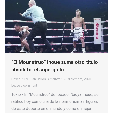
“El Mounstruo” Inoue suma otro título
absoluto: el súpergallo
Boxeo
By
Juan Carlos Gutierrez
26 diciembre, 2023
Leave a comment
Tokio.- El “Mounstruo” del boxeo, Naoya Inoue, se
ratificó hoy como una de las primerísimas figuras
de este deporte en el mundo y como el mejor