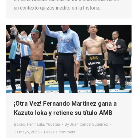
un contexto quizás inédito en la historia…
¡Otra Vez! Fernando Martínez gana a
Kazuto Ioka y retiene su título AMB
Boxeo
,
Península
,
Yucatán
By
Juan Carlos Gutierrez
11 mayo, 2025
Leave a comment