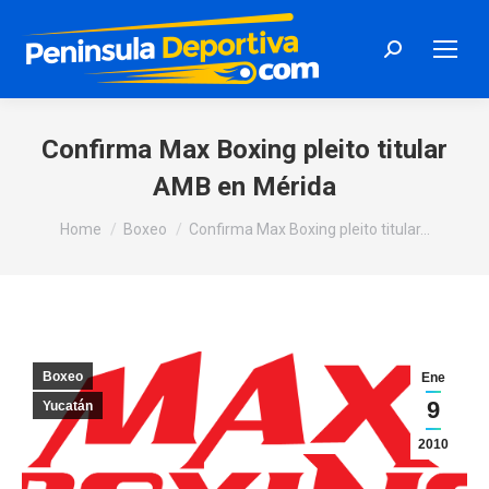
Search:
Confirma Max Boxing pleito titular
AMB en Mérida
You are here:
Home
Boxeo
Confirma Max Boxing pleito titular…
Boxeo
Ene
9
Yucatán
2010