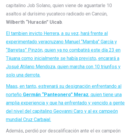
capitalino Job Solano, quien viene de aguantarle 10
asaltos al durísimo yucateco radicado en Cancún,
Wilberth “Huracán” Uicab
.
El tambien invicto Herrera, a su vez, hará frente al
experimentado veracruzano Manuel “Mamba” García y
“Barretas” Pinzón, quien ya no combatirá este día 23 en
Tijuana como inicialmente se había previsto, encarará a
Josué Atilano Mendoza, quien marcha con 10 triunfos y
solo una derrota.
Maas, en tanto, estrenará su designación enfrentando al
norteño
Germán “Panteonero” Meraz
, quien tiene una
amplia experiencia y que ha enfrentado y vencido a gente
del nivel del capitalino Geovanni Caro y al ex campeón
mundial Cruz Carbajal.
Además, perdió por descalificación ante el ex campeón