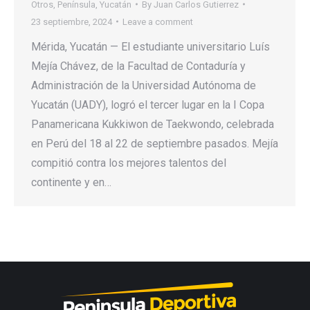
Otros
,
Península
,
Yucatán
By
Juan Carlos Gutierrez
23 septiembre, 2024
Leave a comment
Mérida, Yucatán — El estudiante universitario Luís
Mejía Chávez, de la Facultad de Contaduría y
Administración de la Universidad Autónoma de
Yucatán (UADY), logró el tercer lugar en la I Copa
Panamericana Kukkiwon de Taekwondo, celebrada
en Perú del 18 al 22 de septiembre pasados. Mejía
compitió contra los mejores talentos del
continente y en…