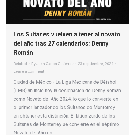
Los Sultanes vuelven a tener al novato
del año tras 27 calendarios: Denny
Román
Béisbol
By
Juan Carlos Gutierrez
23 septiembre, 2024
Leave a comment
Ciudad de México.- La Liga Mexicana de Béisbol
(LMB) anunció hoy la designación de Denny Román
como Novato del Año 2024, lo que lo convierte en
el primer lanzador de los Sultanes de Monterrey
en obtener esta distinción. El látigo zurdo de los
Sultanes de Monterrey se convierte en el séptimo
Novato del Año en…