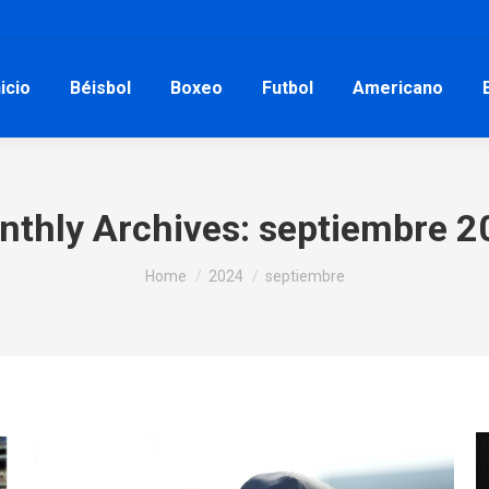
nicio
Béisbol
Boxeo
Futbol
Americano
nthly Archives:
septiembre 2
You are here:
Home
2024
septiembre