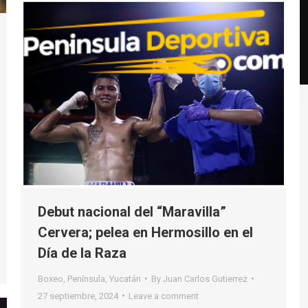
Debut nacional del “Maravilla”
Cervera; pelea en Hermosillo en el
Día de la Raza
Boxeo
,
Península
,
Yucatán
By
Juan Carlos Gutierrez
27 septiembre, 2024
Leave a comment