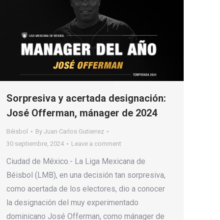
Sorpresiva y acertada designación:
José Offerman, mánager de 2024
Béisbol
By
Juan Carlos Gutierrez
30 septiembre, 2024
Leave a comment
Ciudad de México.- La Liga Mexicana de
Béisbol (LMB), en una decisión tan sorpresiva,
como acertada de los electores, dio a conocer
la designación del muy experimentado
dominicano José Offerman, como mánager de