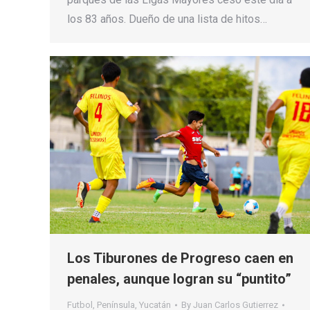
los 83 años. Dueño de una lista de hitos…
Los Tiburones de Progreso caen en
penales, aunque logran su “puntito”
Futbol
,
Península
,
Yucatán
By
Juan Carlos Gutierrez