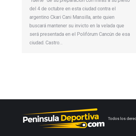
“fuerte” de su preparación con miras a su pleito
del 4 de octubre en esta ciudad contra el
argentino Ckari Cani Mansilla, ante quien
buscará mantener su invicto en la velada que
será presentada en el Polifórum Cancún de esa
ciudad. Castro…
Todos los dere