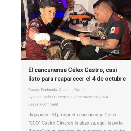
El cancunense Célex Castro, casi
listo para reaparecer el 4 de octubre
Boxeo
,
Península
,
Quintana Roo
By
Juan Carlos Gutierrez
27 septiembre, 2024
Leave a comment
Jiquipilco.- El prospecto cancunense Célex
“CCO” Castro Olivares finaliza ya, aquí, la parte