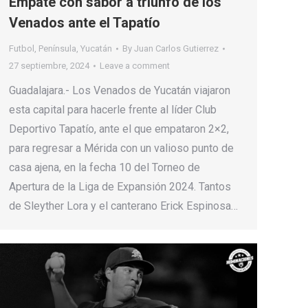
Empate con sabor a triunfo de los
Venados ante el Tapatío
Futbol
,
Península
,
Yucatán
By
Juan Carlos Gutierrez
27 septiembre, 2024
Leave a comment
Guadalajara.- Los Venados de Yucatán viajaron
esta capital para hacerle frente al líder Club
Deportivo Tapatío, ante el que empataron 2×2,
para regresar a Mérida con un valioso punto de
casa ajena, en la fecha 10 del Torneo de
Apertura de la Liga de Expansión 2024. Tantos
de Sleyther Lora y el canterano Erick Espinosa…