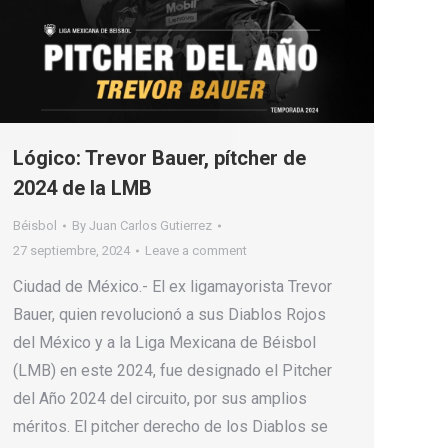
Lógico: Trevor Bauer, pítcher de
2024 de la LMB
Béisbol
By
Juan Carlos Gutierrez
27 septiembre, 2024
Leave a comment
Ciudad de México.- El ex ligamayorista Trevor
Bauer, quien revolucionó a sus Diablos Rojos
del México y a la Liga Mexicana de Béisbol
(LMB) en este 2024, fue designado el Pitcher
del Año 2024 del circuito, por sus amplios
méritos. El pitcher derecho de los Diablos se