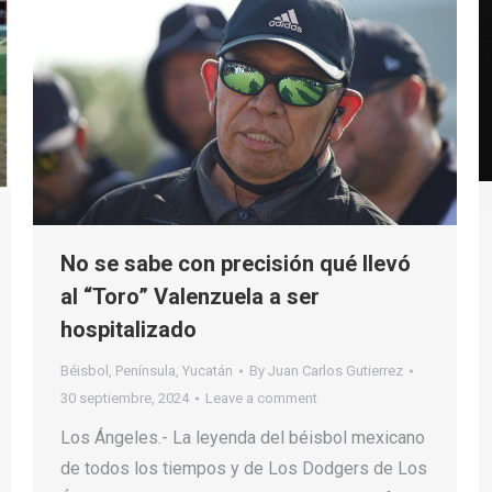
No se sabe con precisión qué llevó
al “Toro” Valenzuela a ser
hospitalizado
Béisbol
,
Península
,
Yucatán
By
Juan Carlos Gutierrez
30 septiembre, 2024
Leave a comment
Los Ángeles.- La leyenda del béisbol mexicano
de todos los tiempos y de Los Dodgers de Los