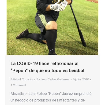
La COVID-19 hace reflexionar al
“Pepón” de que no todo es béisbol
Béisbol
,
Yucatán
By
Juan Carlos Gutierrez
6 julio, 2020
1 Comment
Mazatlán.- Luis Felipe “Pepón” Juárez emprendió
un negocio de productos desinfectantes y de