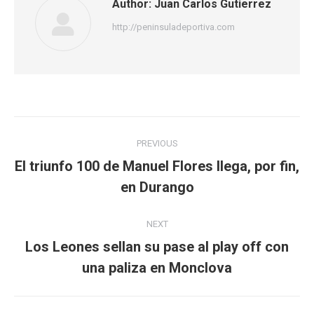
Author:
Juan Carlos Gutierrez
http://peninsuladeportiva.com
Post
PREVIOUS
navigation
El triunfo 100 de Manuel Flores llega, por fin,
Previous
en Durango
post:
NEXT
Los Leones sellan su pase al play off con
Next
una paliza en Monclova
post: