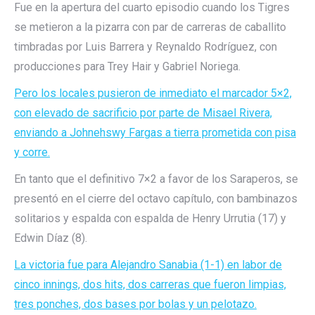
Fue en la apertura del cuarto episodio cuando los Tigres
se metieron a la pizarra con par de carreras de caballito
timbradas por Luis Barrera y Reynaldo Rodríguez, con
producciones para Trey Hair y Gabriel Noriega.
Pero los locales pusieron de inmediato el marcador 5×2,
con elevado de sacrificio por parte de Misael Rivera,
enviando a Johnehswy Fargas a tierra prometida con pisa
y corre.
En tanto que el definitivo 7×2 a favor de los Saraperos, se
presentó en el cierre del octavo capítulo, con bambinazos
solitarios y espalda con espalda de Henry Urrutia (17) y
Edwin Díaz (8).
La victoria fue para Alejandro Sanabia (1-1) en labor de
cinco innings, dos hits, dos carreras que fueron limpias,
tres ponches, dos bases por bolas y un pelotazo.