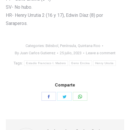
SV- No hubo.
HR- Henry Urrutia 2 (16 y 17), Edwin Díaz (8) por
Saraperos.
Categories:
Béisbol
,
Península
,
Quintana Roo
By
Juan Carlos Gutierrez
25 julio, 2023
Leave a comment
Tags:
Estadio Francisco I. Madero
Geno Encina
Henry Urrutia
Comparte
Share
Share
Share
on
on
on
Facebook
Twitter
WhatsApp