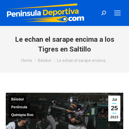
Search:
Le echan el sarape encima a los
Tigres en Saltillo
You are here:
Home
Béisbol
Le echan el sarape encima…
Béisbol
Jul
25
Península
Quintana Roo
2023