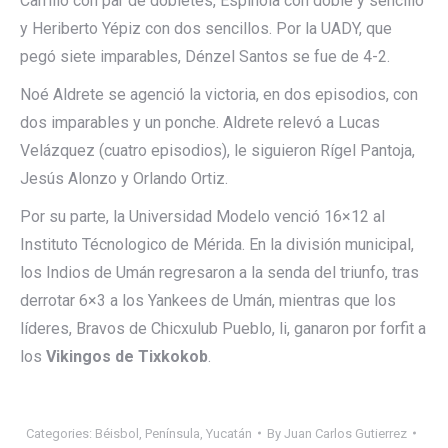
Carrillo con par de dobletes, Espínola con doble y sencillo
y Heriberto Yépiz con dos sencillos. Por la UADY, que
pegó siete imparables, Dénzel Santos se fue de 4-2.
Noé Aldrete se agenció la victoria, en dos episodios, con
dos imparables y un ponche. Aldrete relevó a Lucas
Velázquez (cuatro episodios), le siguieron Rígel Pantoja,
Jesús Alonzo y Orlando Ortiz.
Por su parte, la Universidad Modelo venció 16×12 al
Instituto Técnologico de Mérida. En la división municipal,
los Indios de Umán regresaron a la senda del triunfo, tras
derrotar 6×3 a los Yankees de Umán, mientras que los
líderes, Bravos de Chicxulub Pueblo, li, ganaron por forfit a
los
Vikingos de Tixkokob
.
Categories:
Béisbol
,
Península
,
Yucatán
By
Juan Carlos Gutierrez