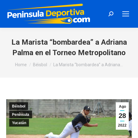
Search:
La Marista “bombardea” a Adriana
Palma en el Torneo Metropolitano
You are here:
Home
Béisbol
La Marista “bombardea” a Adriana…
Béisbol
Ago
28
Península
Yucatán
2022