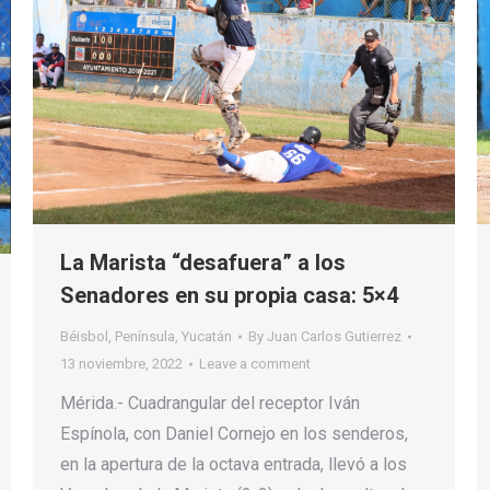
La Marista “desafuera” a los
Senadores en su propia casa: 5×4
Béisbol
,
Península
,
Yucatán
By
Juan Carlos Gutierrez
13 noviembre, 2022
Leave a comment
Mérida.- Cuadrangular del receptor Iván
Espínola, con Daniel Cornejo en los senderos,
en la apertura de la octava entrada, llevó a los