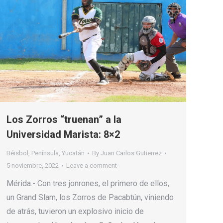
Los Zorros “truenan” a la
Universidad Marista: 8×2
Béisbol
,
Península
,
Yucatán
By
Juan Carlos Gutierrez
5 noviembre, 2022
Leave a comment
Mérida.- Con tres jonrones, el primero de ellos,
un Grand Slam, los Zorros de Pacabtún, viniendo
de atrás, tuvieron un explosivo inicio de