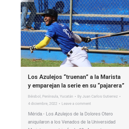
Los Azulejos “truenan” a la Marista
y emparejan la serie en su “pajarera”
Béisbol
,
Península
,
Yucatán
By
Juan Carlos Gutierrez
4 diciembre, 2022
Leave a comment
Mérida.- Los Azulejos de la Dolores Otero
aniquilaron a los Venados de la Universidad