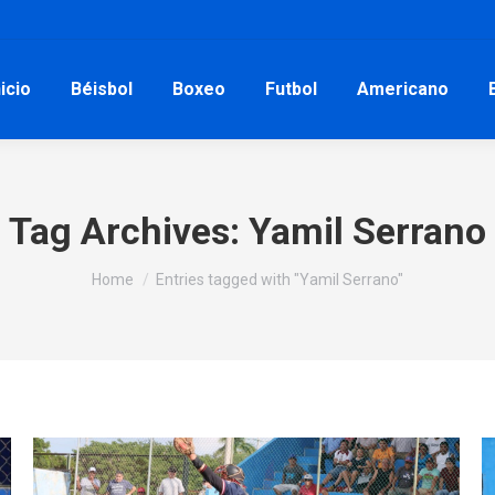
nicio
Béisbol
Boxeo
Futbol
Americano
Tag Archives:
Yamil Serrano
You are here:
Home
Entries tagged with "Yamil Serrano"