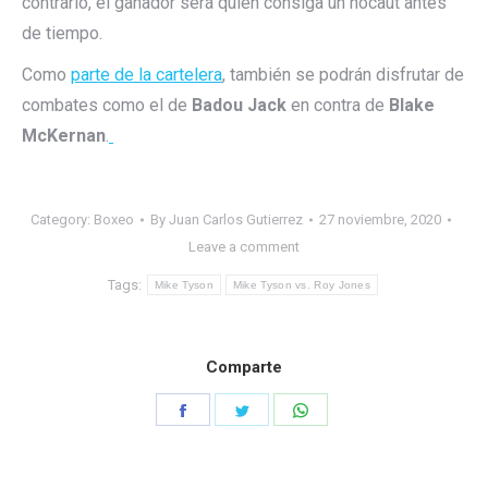
contrario, el ganador será quien consiga un nocaut antes
de tiempo.
Como
parte de la cartelera
, también se podrán disfrutar de
combates como el de
Badou Jack
en contra de
Blake
McKernan
.
Category:
Boxeo
By
Juan Carlos Gutierrez
27 noviembre, 2020
Leave a comment
Tags:
Mike Tyson
Mike Tyson vs. Roy Jones
Comparte
Share
Share
Share
on
on
on
Facebook
Twitter
WhatsApp