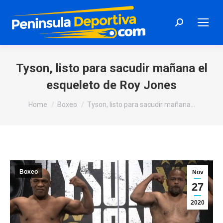
Search:
Tyson, listo para sacudir mañana el
esqueleto de Roy Jones
You are here:
Home
Boxeo
Tyson, listo para sacudir mañana…
Boxeo
Nov
27
2020