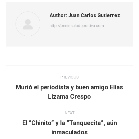
Author:
Juan Carlos Gutierrez
http://peninsuladeportiva.com
Post
PREVIOUS
navigation
Murió el periodista y buen amigo Elías
Previous
Lizama Crespo
post:
NEXT
El “Chinito” y la “Tanquecita”, aún
Next
inmaculados
post: