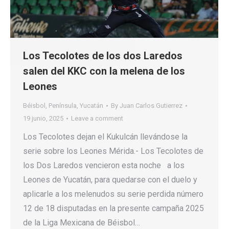
Los Tecolotes de los dos Laredos
salen del KKC con la melena de los
Leones
Béisbol
,
Península
,
Yucatán
By
Juan Carlos Gutierrez
19 junio, 2025
Leave a comment
Los Tecolotes dejan el Kukulcán llevándose la
serie sobre los Leones Mérida.- Los Tecolotes de
los Dos Laredos vencieron esta noche a los
Leones de Yucatán, para quedarse con el duelo y
aplicarle a los melenudos su serie perdida número
12 de 18 disputadas en la presente campaña 2025
de la Liga Mexicana de Béisbol…