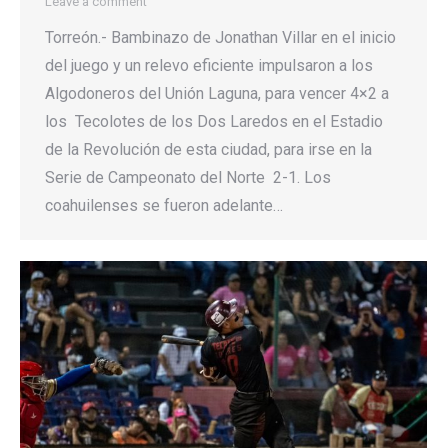
Leave a comment
Torreón.- Bambinazo de Jonathan Villar en el inicio
del juego y un relevo eficiente impulsaron a los
Algodoneros del Unión Laguna, para vencer 4×2 a
los Tecolotes de los Dos Laredos en el Estadio
de la Revolución de esta ciudad, para irse en la
Serie de Campeonato del Norte 2-1. Los
coahuilenses se fueron adelante…