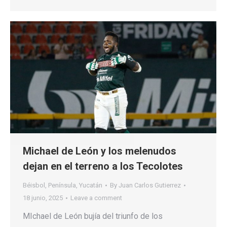
Michael de León y los melenudos
dejan en el terreno a los Tecolotes
Béisbol
,
Península
,
Yucatán
By
Juan Carlos Gutierrez
18 junio, 2025
Leave a comment
MIchael de León bujía del triunfo de los