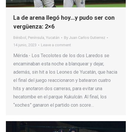
La de arena llegó hoy…y pudo ser con
vergüenza: 2×6
Béisbol
,
Península
,
Yucatán
By
Juan Carlos Gutierrez
14 junio, 2023
Leave a comment
Mérida.- Los Tecolotes de los dos Laredos se
encaminaban esta noche a blanquear y dejar,
además, sin hit a los Leones de Yucatán, que hacia
el final del juego reaccionaron y batearon cuatro
hits y anotaron dos carreras, para evitar una
hecatombe en el parque Kukulcán. Al final, los
“xoches” ganaron el partido con score…