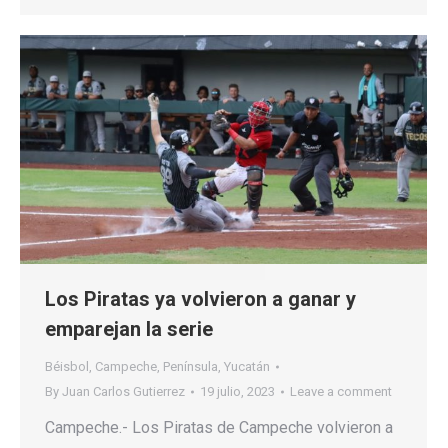
Los Piratas ya volvieron a ganar y
emparejan la serie
Béisbol
,
Campeche
,
Península
,
Yucatán
By
Juan Carlos Gutierrez
19 julio, 2023
Leave a comment
Campeche.- Los Piratas de Campeche volvieron a