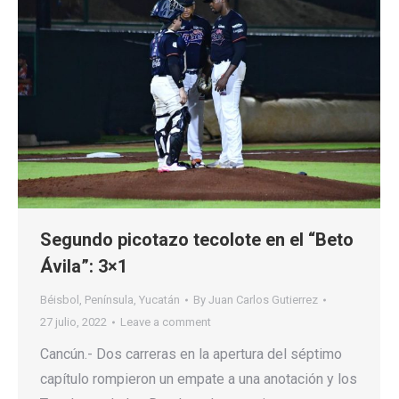
Segundo picotazo tecolote en el “Beto
Ávila”: 3×1
Béisbol
,
Península
,
Yucatán
By
Juan Carlos Gutierrez
27 julio, 2022
Leave a comment
Cancún.- Dos carreras en la apertura del séptimo
capítulo rompieron un empate a una anotación y los