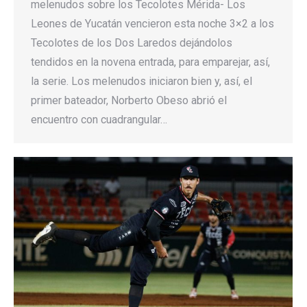
melenudos sobre los Tecolotes Mérida- Los
Leones de Yucatán vencieron esta noche 3×2 a los
Tecolotes de los Dos Laredos dejándolos
tendidos en la novena entrada, para emparejar, así,
la serie. Los melenudos iniciaron bien y, así, el
primer bateador, Norberto Obeso abrió el
encuentro con cuadrangular…