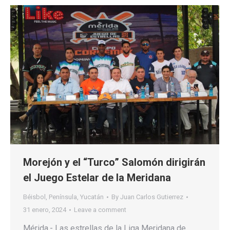
Morejón y el “Turco” Salomón dirigirán
el Juego Estelar de la Meridana
Béisbol
,
Península
,
Yucatán
By
Juan Carlos Gutierrez
31 enero, 2024
Leave a comment
Mérida.- Las estrellas de la Liga Meridana de