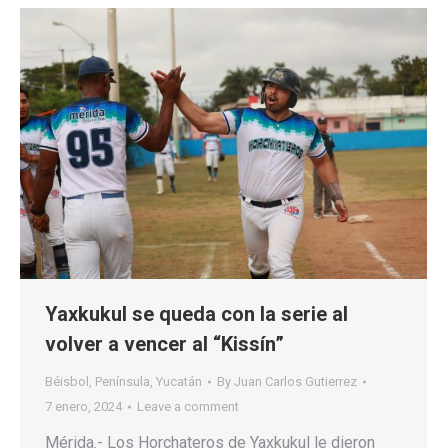
Yaxkukul se queda con la serie al
volver a vencer al “Kissín”
Béisbol
,
Península
,
Yucatán
By
Juan Carlos Gutierrez
7 enero, 2024
Leave a comment
Mérida.- Los Horchateros de Yaxkukul le dieron