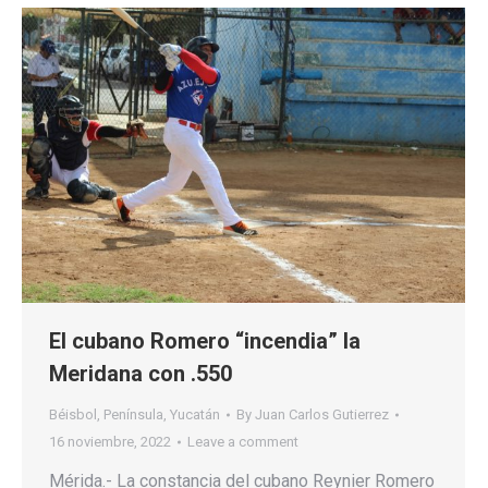
El cubano Romero “incendia” la
Meridana con .550
Béisbol
,
Península
,
Yucatán
By
Juan Carlos Gutierrez
16 noviembre, 2022
Leave a comment
Mérida.- La constancia del cubano Reynier Romero